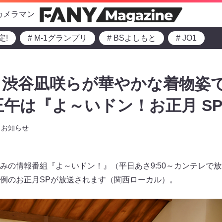
カメラマン
定!
# M-1グランプリ
# BSよしもと
# JO1
渋谷凪咲らが華やかな着物姿で
日正午は『よ～いドン！お正月 S
お知らせ
の情報番組『よ～いドン！』（平日あさ9:50～カンテレで放送
例のお正月SPが放送されます（関西ローカル）。