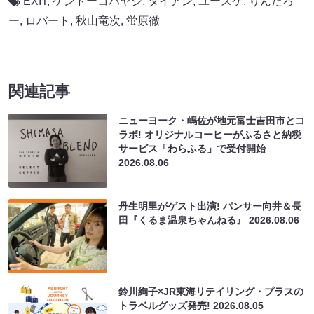
EXIT
,
ケンドーコバヤシ
,
ダイアン
,
ユースケ
,
りんたろ
ー
,
ロバート
,
秋山竜次
,
蛍原徹
関連記事
ニューヨーク・嶋佐が地元富士吉田市とコ
ラボ! オリジナルコーヒーがふるさと納税
サービス「わらふる」で受付開始
2026.08.06
丹生明里がゲスト出演! パンサー向井＆長
田『くるま温泉ちゃんねる』
2026.08.06
鈴川絢子×JR東海リテイリング・プラスの
トラベルグッズ発売!
2026.08.05