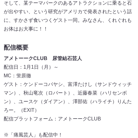
そして、某テーマパークのあるアトラクションに乗ると石
が出やすい、という研究がアメリカで発表されたという話
に、すかさず食いつくゲスト一同。みなさん、くれぐれも
お体はお大事に！！
配信概要
アメトーークCLUB 尿管結石芸人
配信日：1月1日（月）～
MC：蛍原徹
ゲスト：ケンドーコバヤシ、富澤たけし（サンドウィッチ
マン）、秋山竜次（ロバート）、近藤春菜（ハリセンボ
ン）、ユースケ（ダイアン）、澤部佑（ハライチ）りんた
ろー。（EXIT）
配信プラットフォーム：アメトーークCLUB
※「痛風芸人」も配信中！