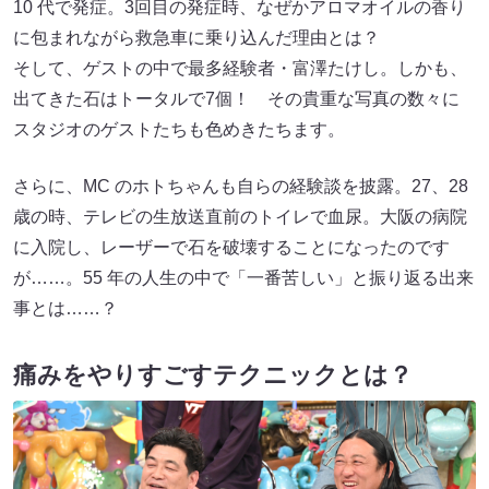
10 代で発症。3回目の発症時、なぜかアロマオイルの香り
に包まれながら救急車に乗り込んだ理由とは？
そして、ゲストの中で最多経験者・富澤たけし。しかも、
出てきた石はトータルで7個！ その貴重な写真の数々に
スタジオのゲストたちも色めきたちます。
さらに、MC のホトちゃんも自らの経験談を披露。27、28
歳の時、テレビの生放送直前のトイレで血尿。大阪の病院
に入院し、レーザーで石を破壊することになったのです
が……。55 年の人生の中で「一番苦しい」と振り返る出来
事とは……？
痛みをやりすごすテクニックとは？