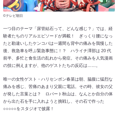
©テレビ朝日
一つ目のテーマ「尿管結石って、どんな感じ？」では、経
験者たちのリアルエピソードが満載！ ぎっくり腰になっ
たと勘違いしたケンコバは一週間も背中の痛みを我慢した
後、救急車を呼ぶ緊急事態に！？ ハライチ澤部は 20 代
前半、多忙と食生活の乱れから発症。その痛みを人気漫画
の技に例えますが、他のゲストたちの反応は……。
唯一の女性ゲスト・ハリセンボン春菜は朝、脇腹に猛烈な
痛みを感じ、苦痛のあまり父親に電話。その時、彼女の父
が発した言葉とは？ ロバート秋山は、なんとか自分の体
から出た石を手に入れようと挑戦し、その石で作った
○○○○○をスタジオで披露！