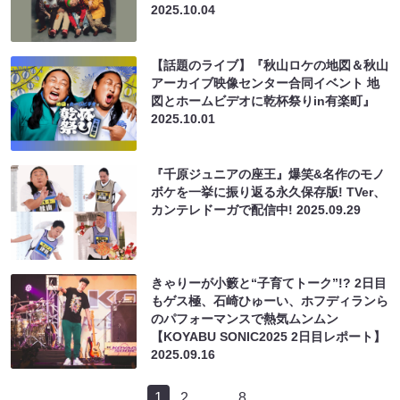
2025.10.04
【話題のライブ】『秋山ロケの地図＆秋山
アーカイブ映像センター合同イベント 地
図とホームビデオに乾杯祭りin有楽町』
2025.10.01
『千原ジュニアの座王』爆笑&名作のモノ
ボケを一挙に振り返る永久保存版! TVer、
カンテレドーガで配信中!
2025.09.29
きゃりーが小籔と“子育てトーク”!? 2日目
もゲス極、石崎ひゅーい、ホフディランら
のパフォーマンスで熱気ムンムン
【KOYABU SONIC2025 2日目レポート】
2025.09.16
1
2
…
8