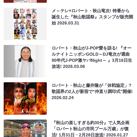
メ～テレ×ロバート・秋山竜次! 特番から
誕生した『秋山歌謡祭』スタンプが販売開
始
2026.03.31
ロバート・秋山がJ-POP愛を語る! 『オー
ルナイトニッポンGOLD～DJ竜次が選曲
90年代J-POP激ヤバNight～ 』3月16日生
放送!
2026.03.06
ロバート・秋山と藤井隆が「休戦協定」?
歌謡界の2人が新宿で“仲直り調印式”開催!
2026.02.24
『秋山の楽しすぎる約30分』で人気企画
「ロバート秋山の市民プール万歳」が復
活! 1月31日・2月28日放送!
2026.01.27