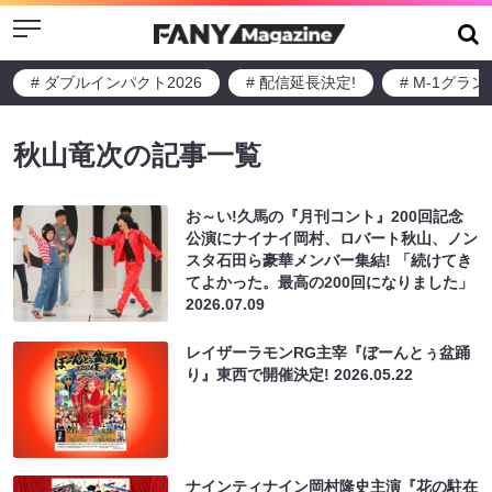
Menu
# ダブルインパクト2026
# 配信延長決定!
# M-1グラ
秋山竜次の記事一覧
お～い!久馬の『月刊コント』200回記念
公演にナイナイ岡村、ロバート秋山、ノン
スタ石田ら豪華メンバー集結! 「続けてき
てよかった。最高の200回になりました」
2026.07.09
レイザーラモンRG主宰『ぼーんとぅ盆踊
り』東西で開催決定!
2026.05.22
ナインティナイン岡村隆史主演『花の駐在