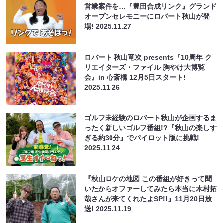
営業案件を…『豊田合成リンク』グランド
オープンセレモニーにロバート秋山が登
場!
2025.11.27
ロバート 秋山竜次 presents『10周年 ク
リエイターズ・ファイル 胸やけ大博覧
会』in 心斎橋 12月5日スタート!
2025.11.26
ゴルフ未経験のロバート秋山が企画するま
ったく新しいゴルフ番組!?『秋山の楽しす
ぎる約30分』でパイロット版に挑戦!
2025.11.24
『秋山ロケの地図 この番組が好きって聞
いたからオファーしてみたら本当に木村拓
哉さんが来てくれたよSP!!』11月20日放
送!
2025.11.19