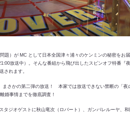
問題）が MC として日本全国津々浦々のケンミンの秘密をお
曜21:00放送中）。そんな番組から飛び出したスピンオフ特番『夜の
ら放送されます。
、まさかの第二弾の放送！ 本家では放送できない禁断の「夜
、離婚事情までを徹底調査！
、スタジオゲストに秋山竜次（ロバート）、ガンバレルーヤ、