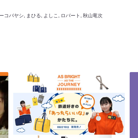
ーコバヤシ
,
まひる
,
よしこ
,
ロバート
,
秋山竜次