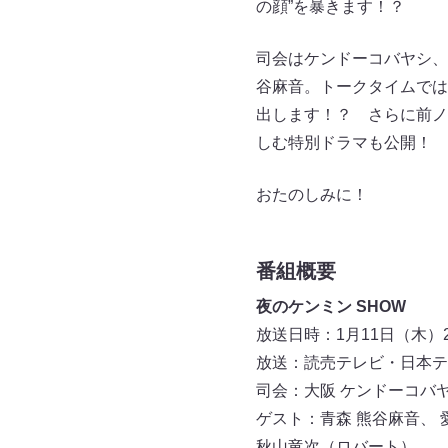
の顔”を暴きます！？
司会はケンドーコバヤシ、
谷麻音。トークタイムでは
出します！？ さらに前ノ
しむ特別ドラマも公開！
おたのしみに！
番組概要
夜のケンミン SHOW
放送日時：1月11日（木）23
放送：読売テレビ・日本テ
司会：大阪 ケンドーコバ
ゲスト：青森 熊谷麻音、 
秋山竜次（ロバート）