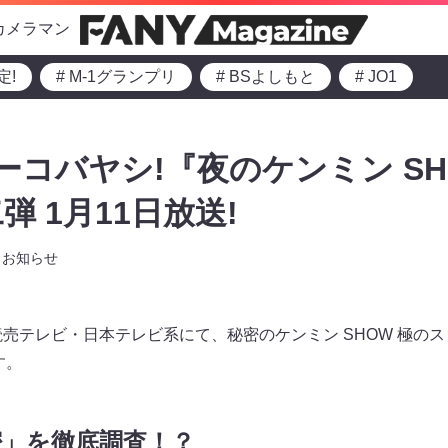
カメラマン
定!
# M-1グランプリ
# BSよしもと
# JO1
ーコバヤシ!『夜のケンミン S
 1月11日放送!
お知らせ
より読売テレビ・日本テレビ系にて、秘密のケンミン SHOW 極
す。
密」を徹底調査！？