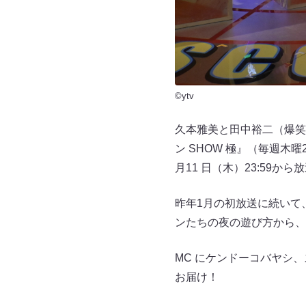
©ytv
久本雅美と田中裕二（爆笑
ン SHOW 極』（毎週木
月11 日（木）23:59か
昨年1月の初放送に続いて
ンたちの夜の遊び方から
MC にケンドーコバヤシ
お届け！