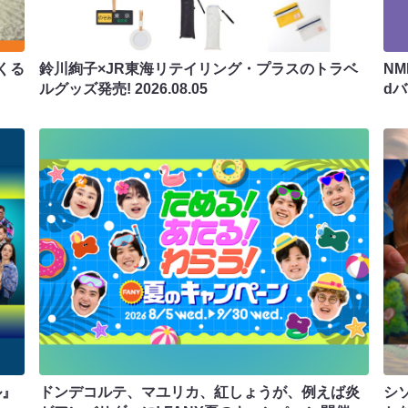
くる
鈴川絢子×JR東海リテイリング・プラスのトラベ
N
ルグッズ発売!
2026.08.05
d
ル』
ドンデコルテ、マユリカ、紅しょうが、例えば炎
シ