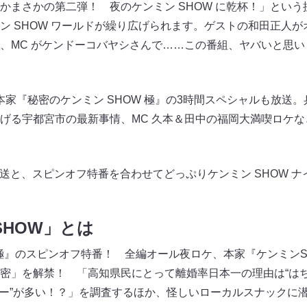
かまさかの第二弾！ 夜のケンミン SHOW に乾杯！」とい
ン SHOW ワールドが繰り広げられます。ゲストの和田正人
、MC がケンドーコバヤシさんで……この番組、ヤバいと思
は本家『秘密のケンミン SHOW 極』の3時間スペシャルも放送
げる宇都宮市の最新事情、MC 久本＆田中の福岡大満喫ロケ
放送と、スピンオフ特番を合わせてどっぷりケンミン SHOW 
SHOW」とは
 極』のスピンオフ特番！ 全編オール夜ロケ、本家『ケンミン
密」を解禁！ 「高知県民にとって離婚率日本一の理由は“はち
ビー”が多い！？」を調査するほか、怪しいローカルスナックに