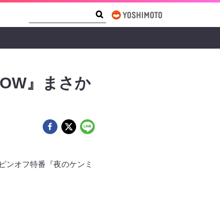
Search Form
Search
HOW』まさか
のスピンオフ特番『夜のケンミ