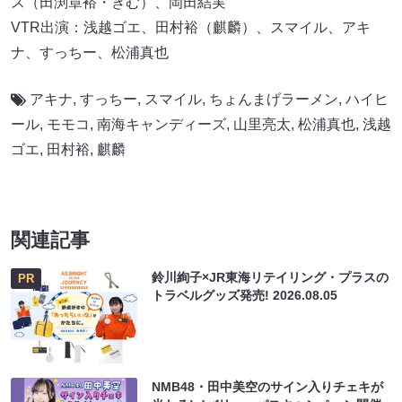
ス（田渕章裕・きむ）、岡田結実
VTR出演：浅越ゴエ、田村裕（麒麟）、スマイル、アキ
ナ、すっちー、松浦真也
アキナ
,
すっちー
,
スマイル
,
ちょんまげラーメン
,
ハイヒ
ール
,
モモコ
,
南海キャンディーズ
,
山里亮太
,
松浦真也
,
浅越
ゴエ
,
田村裕
,
麒麟
関連記事
鈴川絢子×JR東海リテイリング・プラスの
PR
トラベルグッズ発売!
2026.08.05
NMB48・田中美空のサイン入りチェキが