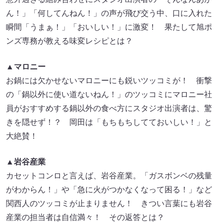
ん！」「何してんねん！」の声が飛び交う中、口に入れた
瞬間「うまぁ！」「おいしい！」に激変！ 果たして旭ポ
ンズ専務が教える味変レシピとは？
▲マロニー
お鍋には欠かせないマロニーにも鋭いツッコミが！ 衝撃
の「鍋以外に使い道ないねん！」のツッコミにマロニー社
員がおすすめする鍋以外の食べ方にスタジオ出演者は、驚
きを隠せず！？ 岡田は「もちもちしてておいしい！」と
大絶賛！
▲岩谷産業
カセットコンロと言えば、岩谷産業。「ガスボンベの残量
がわからん！」や「急に火がつかなくなって困る！」など
関西人のツッコミが止まりません！ きつい言葉にも岩谷
産業の担当者は自信満々！ その返答とは？