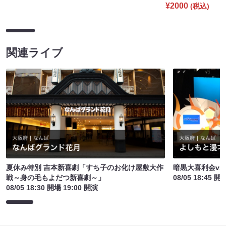
¥2000
(税込)
関連ライブ
夏休み特別 吉本新喜劇「すち子のお化け屋敷大作
暗黒大喜利会vs
戦～身の毛もよだつ新喜劇～」
08/05 18:45 開
08/05 18:30 開場 19:00 開演