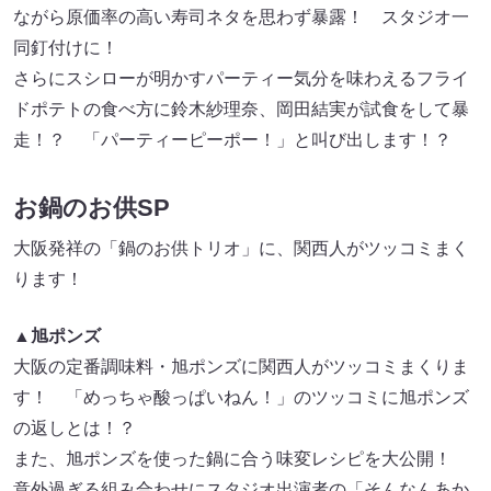
ながら原価率の高い寿司ネタを思わず暴露！ スタジオ一
同釘付けに！
さらにスシローが明かすパーティー気分を味わえるフライ
ドポテトの食べ方に鈴木紗理奈、岡田結実が試食をして暴
走！？ 「パーティーピーポー！」と叫び出します！？
お鍋のお供SP
大阪発祥の「鍋のお供トリオ」に、関西人がツッコミまく
ります！
▲旭ポンズ
大阪の定番調味料・旭ポンズに関西人がツッコミまくりま
す！ 「めっちゃ酸っぱいねん！」のツッコミに旭ポンズ
の返しとは！？
また、旭ポンズを使った鍋に合う味変レシピを大公開！
意外過ぎる組み合わせにスタジオ出演者の「そんなんあか