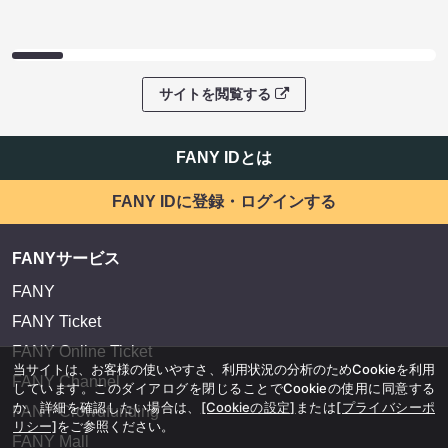
サイトを閲覧する
FANY IDとは
FANY IDに登録・ログインする
FANYサービス
FANY
FANY Ticket
FANY Online Ticket
当サイトは、お客様の使いやすさ、利用状況の分析のためCookieを利用
FANY Channel
しています。このダイアログを閉じることでCookieの使用に同意する
か、詳細を確認したい場合は、
[Cookieの設定]
または
[プライバシーポ
FANY Crowdfunding
リシー]
をご参照ください。
FANY Mall