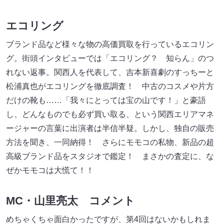
エコリング
ブランド品など様々な物の高価買取を行っているエコリン
グ。街頭インタビューでは「エコリング？ 知らん」のつ
れない返事。関西人を代表して、吉本新喜劇のすっちーと
松浦真也がエコリングを徹底調査！ 中古のコスメや片方
だけの靴も……「我々にとっては宝の山です！」と豪語
し、どんなものでも必ず買い取る、という関西エリアマネ
ージャーの言葉に出演者は半信半疑。しかし、独自の販売
方法を聞き、一同納得！ さらにモモコの私物、新品の超
高級ブランド品をスタジオで鑑定！ まさかの査定に、な
ぜかモモコは大慌て！！
MC・山里亮太 コメント
めちゃくちゃ面白かったですが、第4回はないかもしれま