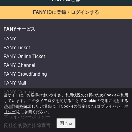
FANY IDに登録・ログインする
FANYサービス
FANY
FANY Ticket
FANY Online Ticket
FANY Channel
FANY Crowdfunding
FANY Mall
FANY Commu
当サイトは、お客様の使いやすさ、利用状況の分析のためCookieを利用
しています。このダイアログを閉じることでCookieの使用に同意する
か、詳細を確認したい場合は、
[Cookieの設定]
または
[プライバシーポ
法務・規約
リシー]
をご参照ください。
プライバシーポリシー
閉じる
反社会的勢力排除宣言