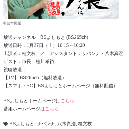
©吉本興業
放送チャンネル：BSよしもと (BS265ch)
放送日時：1月27日（土）16:15～16:30
出演者：桂文枝 ／ アシスタント：サバンナ・八木真澄
ゲスト：市長 桂川孝裕
視聴放送：
【TV】 BS265ch（無料放送）
【スマホ・PC】BSよしもとホームページ（無料配信）
BSよしもとホームページは
こちら
番組ホームページは
こちら
BSよしもと
,
サバンナ
,
八木真澄
,
桂文枝