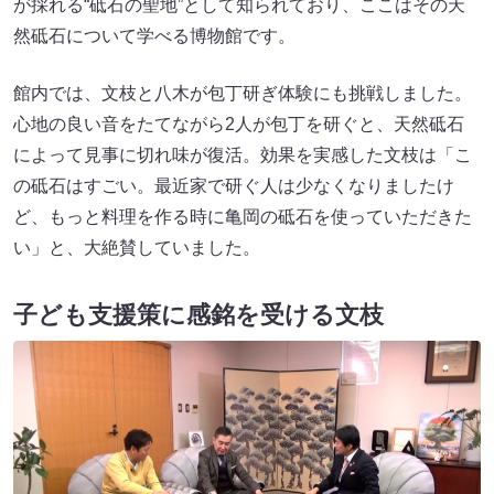
が採れる“砥石の聖地”として知られており、ここはその天
然砥石について学べる博物館です。
館内では、文枝と八木が包丁研ぎ体験にも挑戦しました。
心地の良い音をたてながら2人が包丁を研ぐと、天然砥石
によって見事に切れ味が復活。効果を実感した文枝は「こ
の砥石はすごい。最近家で研ぐ人は少なくなりましたけ
ど、もっと料理を作る時に亀岡の砥石を使っていただきた
い」と、大絶賛していました。
子ども支援策に感銘を受ける文枝