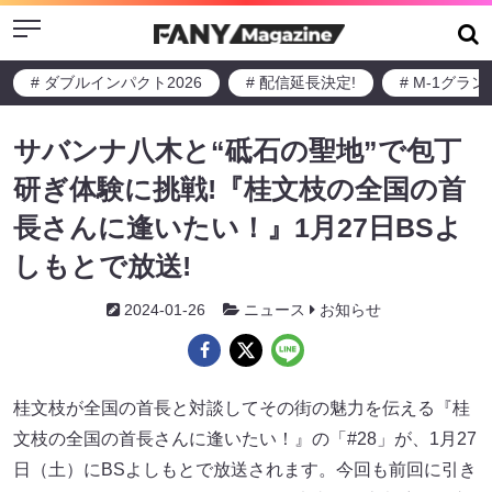
Menu
# ダブルインパクト2026
# 配信延長決定!
# M-1グラ
サバンナ八木と“砥石の聖地”で包丁
研ぎ体験に挑戦!『桂文枝の全国の首
長さんに逢いたい！』1月27日BSよ
しもとで放送!
2024-01-26
ニュース
お知らせ
桂文枝が全国の首長と対談してその街の魅力を伝える『桂
文枝の全国の首長さんに逢いたい！』の「#28」が、1月27
日（土）にBSよしもとで放送されます。今回も前回に引き