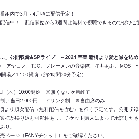
番組内で3月～4月頃に配信予定！
配信中！ 配信開始から3週間は無料で視聴できるのでぜひご
」公開収録&SPライブ ～2024 卒業 新橋より愛と誠を込
い、アヤコノ、TJO、ブレーメンの音楽隊、星井あお、MOS 
0開場／17:00開演（約2時間30分予定）
日（木）10:00開始 ※無くなり次第終了
ク制／当日2,000円＋1ドリンク制 ※自由席のみ
て3月頃より順次配信（無料配信を含む）を行う予定です。公開収
客様が映り込む可能性あり。チケット購入によって承諾したも
あり。
売ページ（FANYチケット）をご確認ください。