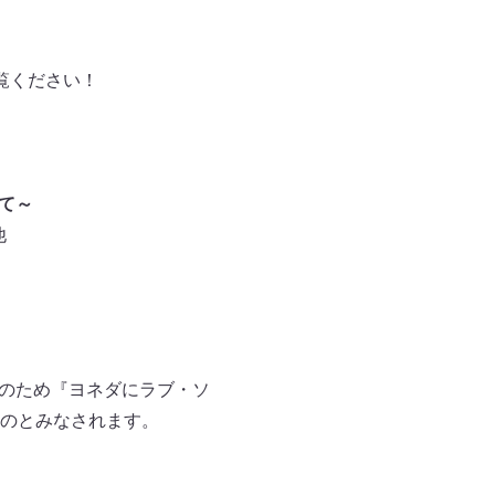
覧ください！
めて～
他
録のため『ヨネダにラブ・ソ
のとみなされます。