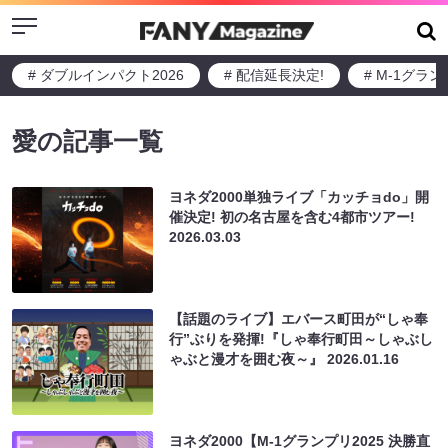
Menu
# ダブルインパクト2026
# 配信延長決定!
# M-1グラ
愛の記事一覧
ヨネダ2000単独ライブ「カッチョdo」開
催決定! 初の名古屋を含む4都市ツアー!
2026.03.03
【話題のライブ】エバース町田が“しゃ奉
行”ぶりを発揮!『しゃ奉行町田～しゃぶし
ゃぶと漫才を囲む夜～』
2026.01.16
ヨネダ2000【M-1グランプリ2025 決勝直