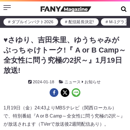
Menu
# ダブルインパクト2026
# 配信延長決定!
# M-1グラ
♥さゆり、吉田朱里、ゆうちゃみが
ぶっちゃけトーク!『 A or B Camp～
全女性に問う究極の2択～』1月19日
放送!
2024-01-18
ニュース
お知らせ
1月19日（金）24:43よりMBSテレビ（関西ローカル）
で、特別番組『A or B Camp～全女性に問う究極の2択～』
が放送されます（TVerで放送後2週間配信あり）。