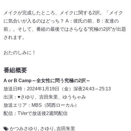
メイクが完成したところ、メイクに関する2択。「メイク
に気合いが入るのはどっち？ A：彼氏の前、B：友達の
前」。そして、番組の最後ではさらなる“究極の2択”が出題
されます。
おたのしみに！
番組概要
A or B Camp～全女性に問う究極の2択～
放送日時：2024年1月19日（金）深夜24:43～25:13
出演：♥さゆり、吉田朱里、ゆうちゃみ
放送エリア：MBS（関西ローカル）
配信：TVerで放送後2週間配信
かつみさゆり
,
さゆり
,
吉田朱里