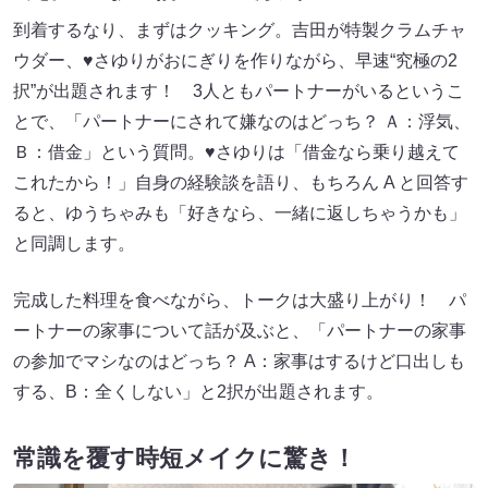
到着するなり、まずはクッキング。吉田が特製クラムチャ
ウダー、♥さゆりがおにぎりを作りながら、早速“究極の2
択”が出題されます！ 3人ともパートナーがいるというこ
とで、「パートナーにされて嫌なのはどっち？ Ａ：浮気、
Ｂ：借金」という質問。♥さゆりは「借金なら乗り越えて
これたから！」自身の経験談を語り、もちろん A と回答す
ると、ゆうちゃみも「好きなら、一緒に返しちゃうかも」
と同調します。
完成した料理を食べながら、トークは大盛り上がり！ パ
ートナーの家事について話が及ぶと、「パートナーの家事
の参加でマシなのはどっち？ A：家事はするけど口出しも
する、B：全くしない」と2択が出題されます。
常識を覆す時短メイクに驚き！