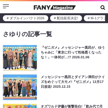
Menu
# ダブルインパクト2026
# 配信延長決定!
# M-1グラ
さゆりの記事一覧
『ゼニガメ』メッセンジャー黒田が、ゆう
ちゃみに「東京に行って性格悪くなった
な！」一体何が…!?
2026.01.06
メッセンジャー黒田とダイアン津田がクイ
ズをめぐって大モメ!『ゼニガメ』12月17
日放送!
2025.12.15
オズワルド伊藤が衝撃告白!「飲み代で月