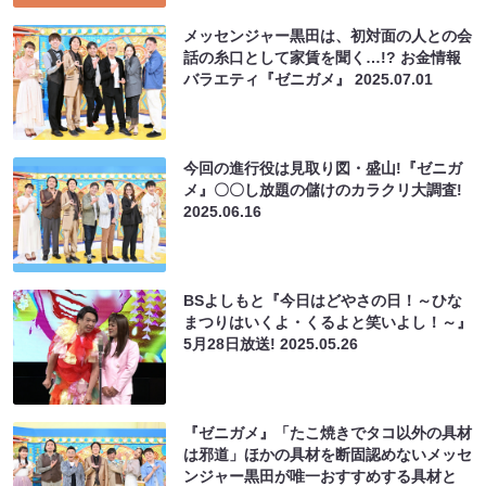
メッセンジャー黒田は、初対面の人との会
話の糸口として家賃を聞く…!? お金情報
バラエティ『ゼニガメ』
2025.07.01
今回の進行役は見取り図・盛山!『ゼニガ
メ』〇〇し放題の儲けのカラクリ大調査!
2025.06.16
BSよしもと『今日はどやさの日！～ひな
まつりはいくよ・くるよと笑いよし！～』
5月28日放送!
2025.05.26
『ゼニガメ』「たこ焼きでタコ以外の具材
は邪道」ほかの具材を断固認めないメッセ
ンジャー黒田が唯一おすすめする具材と