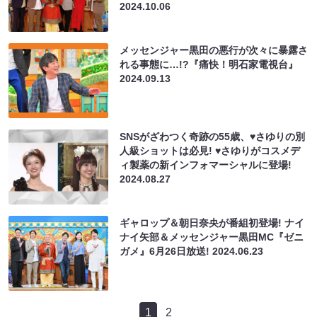
2024.10.06
メッセンジャー黒田の悪行が次々に暴露さ
れる事態に…!?『痛快！明石家電視台』
2024.09.13
SNSがざわつく奇跡の55歳、♥さゆりの別
人級ショットは必見! ♥さゆりがコスメデ
ィ製薬の新インフォマーシャルに登場!
2024.08.27
ギャロップ＆朝日奈央が番組初登場! ナイ
ナイ矢部＆メッセンジャー黒田MC『ゼニ
ガメ』6月26日放送!
2024.06.23
1
2