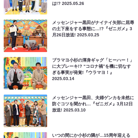
は!?
2025.05.26
メッセンジャー黒田がナイナイ矢部に屈辱
の土下座をする事態に…!?『ゼニガメ』3
月26日放送!
2025.03.25
ブラマヨ小杉の渾身ギャグ「ヒーハー！」
に大ブレーキ!? “コロナ禍”を機に切なす
ぎる事実が発覚!『ウラマヨ！』
2025.03.14
メッセンジャー黒田、夫婦ゲンカを未然に
防ぐコツを聞かれ…『ゼニガメ』3月12日
放送!
2025.03.10
いつの間にか小杉の隣が…15周年迎える