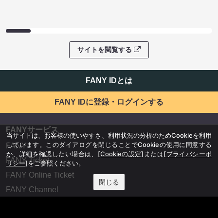
サイトを閲覧する
FANY IDとは
FANY IDに登録・ログインする
FANYサービス
当サイトは、お客様の使いやすさ、利用状況の分析のためCookieを利用
しています。このダイアログを閉じることでCookieの使用に同意する
FANY
か、詳細を確認したい場合は、
[Cookieの設定]
または
[プライバシーポ
FANY Ticket
リシー]
をご参照ください。
FANY Online Ticket
閉じる
FANY Channel
FANY Crowdfunding