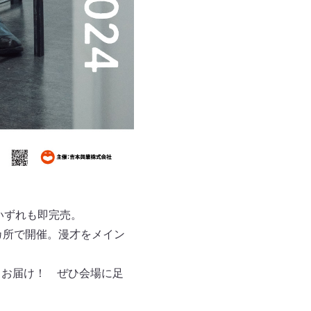
いずれも即完売。
カ所で開催。漫才をメイン
りお届け！ ぜひ会場に足