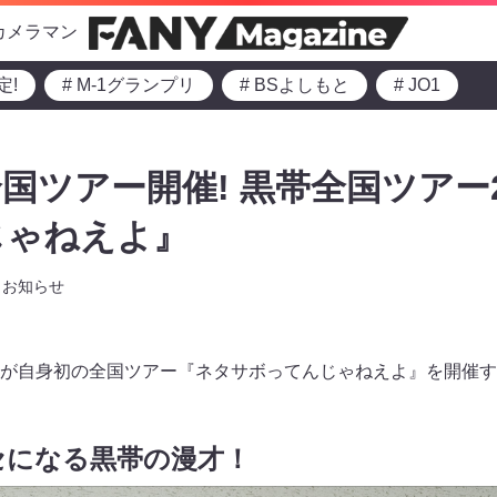
カメラマン
定!
# M-1グランプリ
# BSよしもと
# JO1
国ツアー開催! 黒帯全国ツアー2
じゃねえよ』
お知らせ
が自身初の全国ツアー『ネタサボってんじゃねえよ』を開催す
セになる黒帯の漫才！