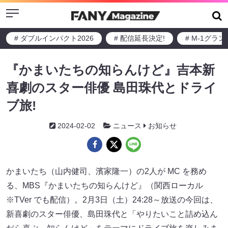
Menu
# ダブルインパクト2026
# 配信延長決定!
# M-1グラ
『かまいたちの知らんけど』吉本新
喜劇のスター俳優 島田珠代とドライ
ブ旅!
2024-02-02
ニュース
お知らせ
かまいたち（山内健司、濱家隆一）の2人が MC を務め
る、MBS『かまいたちの知らんけど』（関西ローカル
※TVer でも配信）。2月3日（土）24:28～放送の今回は、
新喜劇のスター俳優、島田珠代と「やりたいこと詰め込ん