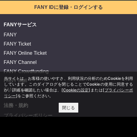
FANY IDに登録・ログインする
FANYサービス
FANY
FANY Ticket
FANY Online Ticket
FANY Channel
FANY Crowdfunding
当サイトは、お客様の使いやすさ、利用状況の分析のためCookieを利用
FANY Mall
しています。このダイアログを閉じることでCookieの使用に同意する
FANY Commu
か、詳細を確認したい場合は、
[Cookieの設定]
または
[プライバシーポ
リシー]
をご参照ください。
法務・規約
閉じる
プライバシーポリシー
反社会的勢力排除宣言