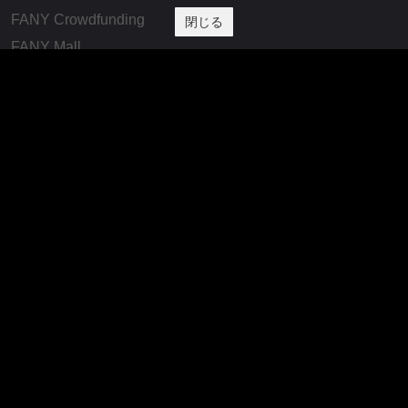
FANY Crowdfunding
閉じる
FANY Mall
FANY Commu
法務・規約
プライバシーポリシー
反社会的勢力排除宣言
会社情報
吉本興業株式会社
お問い合わせ
その他
よしもとニュースセンターアーカイブ