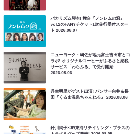
バカリズム脚本! 舞台『ノンレムの窓』
vol.2のFANYチケット1次先行受付スター
ト
2026.08.07
ニューヨーク・嶋佐が地元富士吉田市とコ
ラボ! オリジナルコーヒーがふるさと納税
サービス「わらふる」で受付開始
2026.08.06
丹生明里がゲスト出演! パンサー向井＆長
田『くるま温泉ちゃんねる』
2026.08.06
鈴川絢子×JR東海リテイリング・プラスの
トラベルグッズ発売!
2026.08.05