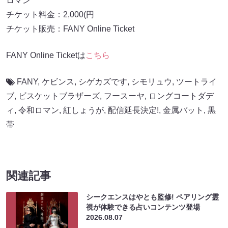
ロマン
チケット料金：2,000(円
チケット販売：FANY Online Ticket
FANY Online Ticketは
こちら
FANY
,
ケビンス
,
シゲカズです
,
シモリュウ
,
ツートライ
ブ
,
ビスケットブラザーズ
,
フースーヤ
,
ロングコートダデ
ィ
,
令和ロマン
,
紅しょうが
,
配信延長決定!
,
金属バット
,
黒
帯
関連記事
シークエンスはやとも監修! ペアリング霊
視が体験できる占いコンテンツ登場
2026.08.07