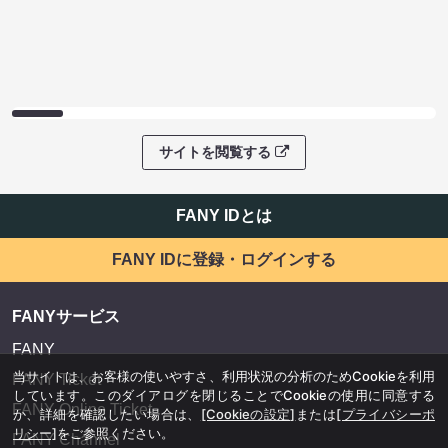
サイトを閲覧する
FANY IDとは
FANY IDに登録・ログインする
FANYサービス
FANY
当サイトは、お客様の使いやすさ、利用状況の分析のためCookieを利用
FANY Ticket
しています。このダイアログを閉じることでCookieの使用に同意する
FANY Online Ticket
か、詳細を確認したい場合は、
[Cookieの設定]
または
[プライバシーポ
リシー]
をご参照ください。
FANY Channel