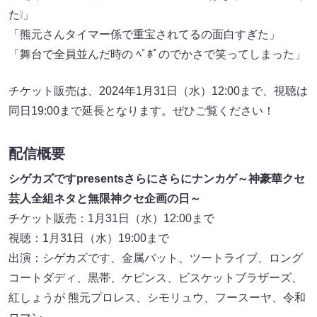
た❕」
「熊元さんタイマー係で重宝されてるの面白すぎた」
「舞台で全員並んだ時の ﾍﾞﾎﾟのでかさで笑ってしまった」
チケット販売は、2024年1月31日（水）12:00まで、視聴は
同日19:00まで延長となります。ぜひご覧ください！
配信概要
シゲカズですpresentsさらにさらにナンカゲ～神豪華クセ
芸人全組ネタと無限神クセ企画の日～
チケット販売：1月31日（水）12:00まで
視聴：1月31日（水）19:00まで
出演：シゲカズです、金属バット、ツートライブ、ロング
コートダディ、黒帯、ケビンス、ビスケットブラザーズ、
紅しょうが 熊元プロレス、シモリュウ、フースーヤ、令和