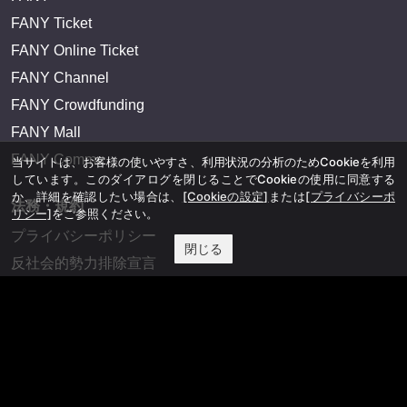
FANY Ticket
FANY Online Ticket
FANY Channel
FANY Crowdfunding
FANY Mall
FANY Commu
当サイトは、お客様の使いやすさ、利用状況の分析のためCookieを利用
しています。このダイアログを閉じることでCookieの使用に同意する
か、詳細を確認したい場合は、
[Cookieの設定]
または
[プライバシーポ
法務・規約
リシー]
をご参照ください。
プライバシーポリシー
閉じる
反社会的勢力排除宣言
会社情報
吉本興業株式会社
お問い合わせ