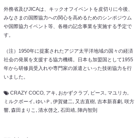
外務省及びJICAは、キックオフイベントを皮切りに今後、
みなさまの国際協力への関心を高めるためのシンポジウム
や国際協力イベント等、各種の記念事業を実施する予定で
す。
（注）1950年に提案されたアジア太平洋地域の国々の経済
社会の発展を支援する協力機構。日本も加盟国として1955
年から研修員受入れや専門家の派遣といった技術協力を行
いました。
CRAZY COCO
,
アキ
,
おかずクラブ
,
ピース
,
マユリカ
,
ミルクボーイ
,
ゆいＰ
,
伊賀健二
,
又吉直樹
,
吉本新喜劇
,
咲方
響
,
森田まりこ
,
清水啓之
,
石田靖
,
陣内智則