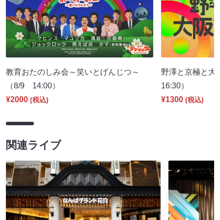
教育おたのしみ会～笑いとげんじつ～
野澤と京極と大
（8/9 14:00）
16:30）
¥2000
¥1300
(税込)
(税込)
関連ライブ