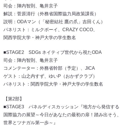
司会：陣内智則、亀井京子
解説：菅原清行（外務省国際協力局政策課長）
説明：ODAマン（「秘密結社 鷹の爪」吉田くん）
パネリスト：ミルクボーイ、CRAZY COCO、
関西学院大学・神戸大学の学生数名
■STAGE2 SDGs ネイティブ世代から視たODA
司会：陣内智則、亀井京子
コメンテーター：外務省幹部（予定）、JICA
ゲスト：山之内すず、ゆいP（おかずクラブ）
パネリスト：関西学院大学・神戸大学の学生数名
【第2部】
■STAGE3 パネルディスカッション『地方から発信する
国際協力の展望～今日があなたの最初の扉！踏み出そう、
世界とツナガル第一歩～』