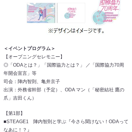
＜イベントプログラム＞
【オープニングセレモニー】
◎「ODAとは？」「国際協力とは？」 ／「国際協力70周
年開会宣言」等
司会：陣内智則、亀井京子
出演：外務省幹部（予定）、ODA マン（「秘密結社 鷹の
爪」吉田くん）
【第1部】
■STEAGE1 陣内智則と学ぶ『今さら聞けない！ODAって
なあに！？』