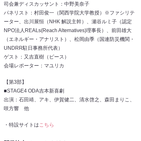
司会兼ディスカッサント：中野美奈子
パネリスト：村田俊一（関西学院大学教授）※ファシリテ
ーター、出川展恒（NHK 解説主幹）、瀬谷ルミ子（認定
NPO法人REALs(Reach Alternatives)理事長）、前田雄大
（エネルギー・アナリスト）、松岡由季（国連防災機関・
UNDRR駐日事務所代表）
ゲスト：又吉直樹（ピース）
会場レポーター：マユリカ
【第3部】
■STAGE4 ODA吉本新喜劇
出演：石田靖、アキ、伊賀健二、清水啓之、森田まりこ、
咲方響 他
・特設サイトは
こちら