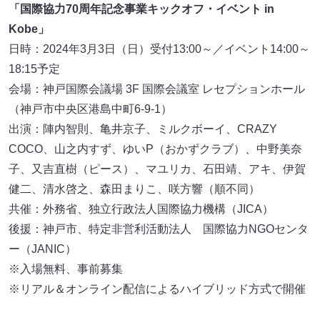
「国際協力70周年記念事業キックオフ・イベント in
Kobe」
日時：2024年3月3日（日）受付13:00～／イベント14:00～
18:15予定
会場：神戸国際会議場 3F 国際会議室 レセプションホール
（神戸市中央区港島中町6-9-1）
出演：陣内智則、亀井京子、ミルクボーイ、CRAZY
COCO、山之内すず、ゆいP（おかずクラブ）、中野美奈
子、又吉直樹（ピース）、マユリカ、石田靖、アキ、伊賀
健二、清水啓之、森田まりこ、咲方響（順不同）
共催：外務省、独立行政法人国際協力機構（JICA）
後援：神戸市、特定非営利活動法人 国際協力NGOセンタ
ー（JANIC）
※入場無料、事前募集
※リアル＆オンライン配信によるハイブリッド方式で開催