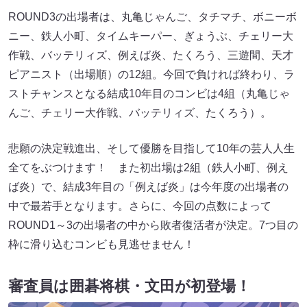
ROUND3の出場者は、丸亀じゃんご、タチマチ、ボニーボ
ニー、鉄人小町、タイムキーパー、ぎょうぶ、チェリー大
作戦、バッテリィズ、例えば炎、たくろう、三遊間、天才
ピアニスト（出場順）の12組。今回で負ければ終わり、ラ
ストチャンスとなる結成10年目のコンビは4組（丸亀じゃ
んご、チェリー大作戦、バッテリィズ、たくろう）。
悲願の決定戦進出、そして優勝を目指して10年の芸人人生
全てをぶつけます！ また初出場は2組（鉄人小町、例え
ば炎）で、結成3年目の「例えば炎」は今年度の出場者の
中で最若手となります。さらに、今回の点数によって
ROUND1～3の出場者の中から敗者復活者が決定。7つ目の
枠に滑り込むコンビも見逃せません！
審査員は囲碁将棋・文田が初登場！