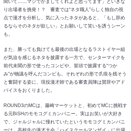
聞いて……マジでかましてくれよと思ってます」といきな
り出場者を挑発！？ 審査では“ネタ職人”らしく独自の視
点で漫才を分析し、気に入ったネタがあると、「もし辞め
るならそのネタが欲しい」とお願いして笑いを誘うシーン
も。
また、勝っても負けても最後の出場となるラストイヤー組
が気迫を感じるネタを披露する一方で、センターマイクを
前代未聞の形で使ったコンビや、冒頭で披露する“つか
み”が物議を呼んだコンビも。それぞれの形で爪痕を残そう
と奮闘する姿に、現役漫才師である審査員陣は賛辞やアド
バイスをおくりました。
ROUND3のMCは、藤崎マーケットと、初めてMCに挑戦す
る元BiSHのモモコグミカンパニー。実はお笑いが大好き
で、ジャルジャルに憧れていたというモモコグミカンパニ
ーは、高校生の漫才大会「ハイスクールマンザイ」に出場