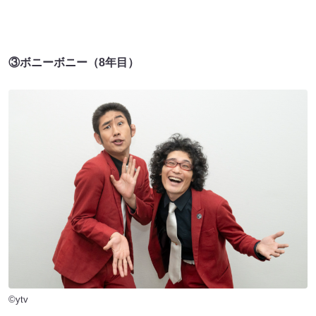
③ボニーボニー（8年目）
©ytv