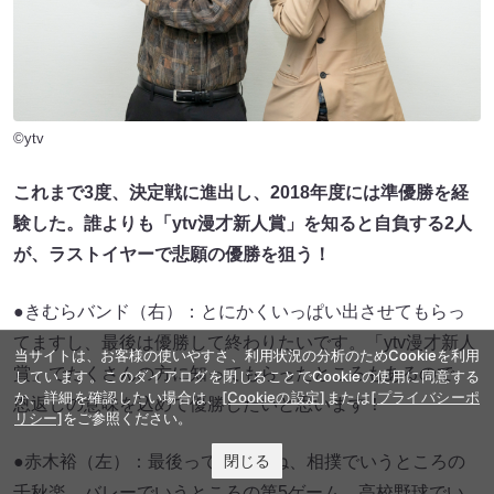
©ytv
これまで3度、決定戦に進出し、2018年度には準優勝を経
験した。誰よりも「ytv漫才新人賞」を知ると自負する2人
が、ラストイヤーで悲願の優勝を狙う！
●きむらバンド（右）：とにかくいっぱい出させてもらっ
てますし、最後は優勝して終わりたいです。「ytv漫才新人
当サイトは、お客様の使いやすさ、利用状況の分析のためCookieを利用
賞」でたくさんの方に知ってもらったところもあるので、
しています。このダイアログを閉じることでCookieの使用に同意する
か、詳細を確認したい場合は、
[Cookieの設定]
または
[プライバシーポ
恩返しの意味を込めて優勝したいと思います！
リシー]
をご参照ください。
閉じる
●赤木裕（左）：最後っていうとね、相撲でいうところの
千秋楽。バレーでいうところの第5ゲーム。高校野球でい