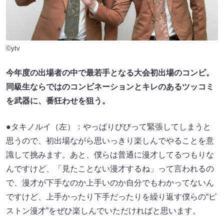
©ytv
今年度の出場者の中で最若手となる大会初出場のコンビ。
同級生ならではのコンビネーションとキレのあるツッコミ
を武器に、番狂わせを狙う。
●タキノルイ（左）：やっぱりびびって緊張してしまうと
思うので、初出場ながら思いっきり楽しんでやることを意
識して挑みます。あと、僕らは普通に漫才してるつもりな
んですけど、「見たことない漫才するね」って言われるの
で、漫才が下手なのか上手いのか自分でもわかってないん
ですけど、上手かったり下手だったりを繰り返す僕らの“ピ
ストン漫才”をぜひ楽しんでいただければと思います。