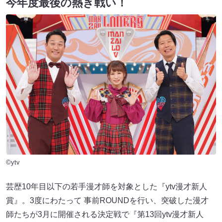
今年度最後の熱き戦い！
©ytv
芸歴10年目以下の若手漫才師を対象とした『ytv漫才新人
賞』。3度にわたって 事前ROUNDを行い、突破した漫才
師たちが3月に開催される決定戦で『第13回ytv漫才新人