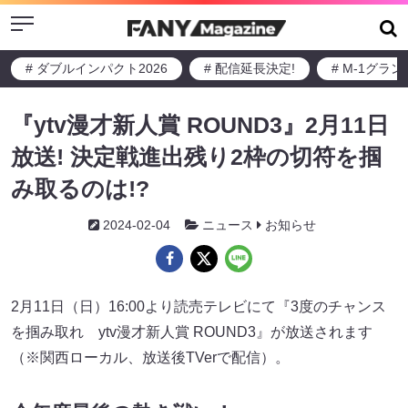
Menu
# ダブルインパクト2026
# 配信延長決定!
# M-1グラ
『ytv漫才新人賞 ROUND3』2月11日
放送! 決定戦進出残り2枠の切符を掴
み取るのは!?
2024-02-04
ニュース
お知らせ
2月11日（日）16:00より読売テレビにて『3度のチャンス
を掴み取れ ytv漫才新人賞 ROUND3』が放送されます
（※関西ローカル、放送後TVerで配信）。