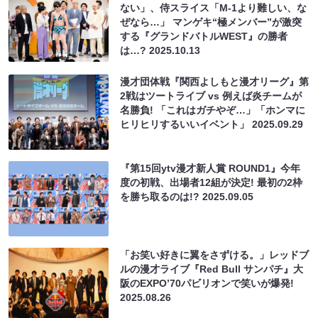
ない」、侍スライス「M-1より難しい、な
ぜなら…」 マンゲキ“極メンバー”が激突
する『グランドバトルWEST』の勝者
は…?
2025.10.13
漫才団体戦『関西よしもと漫才リーグ』第
2戦はツートライブ vs 例えば炎チームが
名勝負! 「これはガチやぞ…」「ホンマに
ヒリヒリするいいイベント」
2025.09.29
『第15回ytv漫才新人賞 ROUND1』今年
度の初戦、出場者12組が決定! 最初の2枠
を勝ち取るのは!?
2025.09.05
「お笑い好きに翼をさずける。」レッドブ
ルの漫才ライブ『Red Bull サンパチ』大
阪のEXPO’70パビリオンで笑いが爆発!
2025.08.26