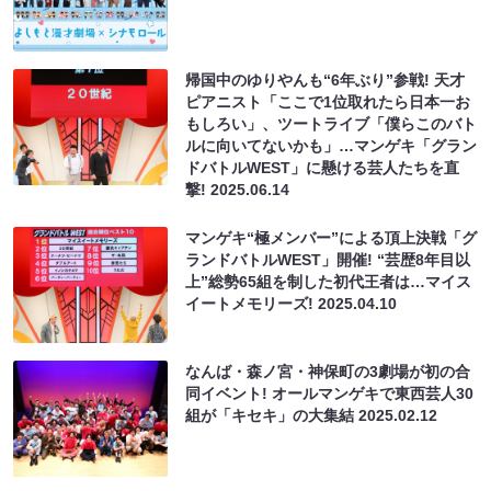
帰国中のゆりやんも“6年ぶり”参戦! 天才
ピアニスト「ここで1位取れたら日本一お
もしろい」、ツートライブ「僕らこのバト
ルに向いてないかも」…マンゲキ「グラン
ドバトルWEST」に懸ける芸人たちを直
撃!
2025.06.14
マンゲキ“極メンバー”による頂上決戦「グ
ランドバトルWEST」開催! “芸歴8年目以
上”総勢65組を制した初代王者は…マイス
イートメモリーズ!
2025.04.10
なんば・森ノ宮・神保町の3劇場が初の合
同イベント! オールマンゲキで東西芸人30
組が「キセキ」の大集結
2025.02.12