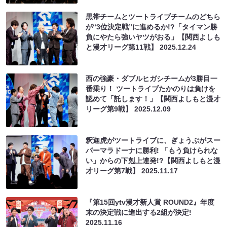
黒帯チームとツートライブチームのどちら
が“3位決定戦”に進めるか!?「タイマン勝
負にやたら強いヤツがおる」【関西よしも
と漫才リーグ第11戦】
2025.12.24
西の強豪・ダブルヒガシチームが3勝目一
番乗り！ ツートライブたかのりは負けを
認めて「託します！」【関西よしもと漫才
リーグ第9戦】
2025.12.09
釈迦虎がツートライブに、ぎょうぶがスー
パーマラドーナに勝利! 「もう負けられな
い」からの下剋上連発!?【関西よしもと漫
才リーグ第7戦】
2025.11.17
『第15回ytv漫才新人賞 ROUND2』年度
末の決定戦に進出する2組が決定!
2025.11.16