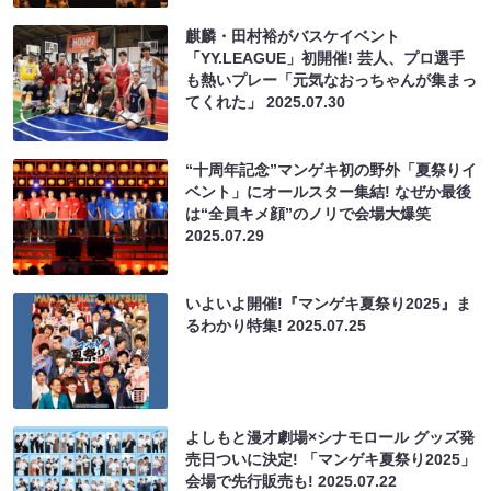
麒麟・田村裕がバスケイベント
「YY.LEAGUE」初開催! 芸人、プロ選手
も熱いプレー「元気なおっちゃんが集まっ
てくれた」
2025.07.30
“十周年記念”マンゲキ初の野外「夏祭りイ
ベント」にオールスター集結! なぜか最後
は“全員キメ顔”のノリで会場大爆笑
2025.07.29
いよいよ開催!『マンゲキ夏祭り2025』ま
るわかり特集!
2025.07.25
よしもと漫才劇場×シナモロール グッズ発
売日ついに決定! 「マンゲキ夏祭り2025」
会場で先行販売も!
2025.07.22