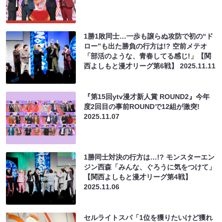
1勝1敗同士…一歩も譲らぬ攻防で初の“ド
ロー”も出た勝負の行方は!? 空前メテオ
「部活のような、青春してる感じ!」【関
西よしもと漫才リーグ第6戦】
2025.11.11
『第15回ytv漫才新人賞 ROUND2』今年
度2回目の事前ROUNDで12組が激突!
2025.11.07
1勝同士対決の行方は…!? モンスターエン
ジン西森「みんな、ぐろうに気をつけて」
【関西よしもと漫才リーグ第4戦】
2025.11.06
セルライトスパ「1位を獲りたいけど獲れ