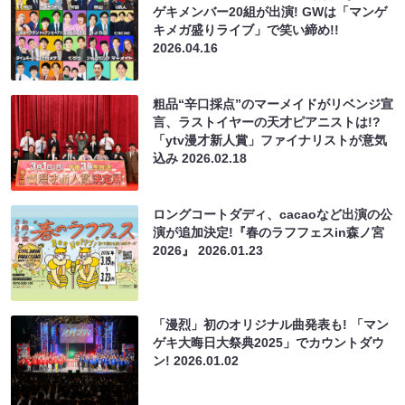
ゲキメンバー20組が出演! GWは「マンゲ
キメガ盛りライブ」で笑い締め!!
2026.04.16
粗品“辛口採点”のマーメイドがリベンジ宣
言、ラストイヤーの天才ピアニストは!?
「ytv漫才新人賞」ファイナリストが意気
込み
2026.02.18
ロングコートダディ、cacaoなど出演の公
演が追加決定!『春のラフフェスin森ノ宮
2026』
2026.01.23
「漫烈」初のオリジナル曲発表も! 「マン
ゲキ大晦日大祭典2025」でカウントダウ
ン!
2026.01.02