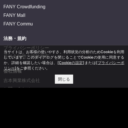
FANY Crowdfunding
FANY Mall
FANY Commu
法務・規約
プライバシーポリシー
当サイトは、お客様の使いやすさ、利用状況の分析のためCookieを利用
反社会的勢力排除宣言
しています。このダイアログを閉じることでCookieの使用に同意する
か、詳細を確認したい場合は、
[Cookieの設定]
または
[プライバシーポ
リシー]
をご参照ください。
会社情報
閉じる
吉本興業株式会社
お問い合わせ
その他
よしもとニュースセンターアーカイブ