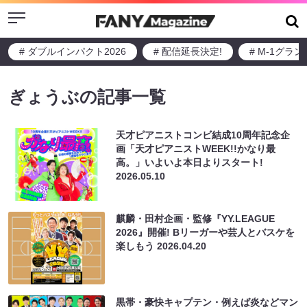
Menu
# ダブルインパクト2026
# 配信延長決定!
# M-1グラ
ぎょうぶの記事一覧
天才ピアニストコンビ結成10周年記念企
画「天才ピアニストWEEK!!かなり最
高。」いよいよ本日よりスタート!
2026.05.10
麒麟・田村企画・監修『YY.LEAGUE
2026』開催! Bリーガーや芸人とバスケを
楽しもう
2026.04.20
黒帯・豪快キャプテン・例えば炎などマン