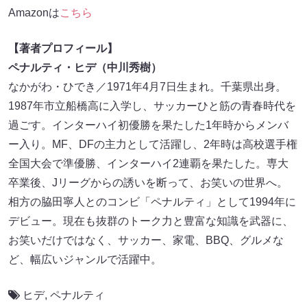
Amazonは
こちら
【著者プロフィール】
ペナルティ・ヒデ（中川秀樹）
なかがわ・ひでき／1971年4⽉7⽇⽣まれ。千葉県出⾝。
1987年市⽴船橋⾼に⼊学し、サッカーひと筋の⻘春時代を
過ごす。インターハイ初優勝を果たした1年時からメンバ
ー⼊り。MF、DFの主⼒として活躍し、2年時は⾼校選⼿権
全国⼤会で準優勝、インターハイ2連覇を果たした。専⼤
卒業後、Jリーグからの誘いを断って、お笑いの世界へ。
相⽅の脇⽥寧⼈とのコンビ「ペナルティ」として1994年に
デビュー。現在も抜群のトーク⼒と豊富な知識を武器に、
お笑いだけではなく、サッカー、家電、BBQ、グルメな
ど、幅広いジャンルで活躍中。
ヒデ
,
ペナルティ