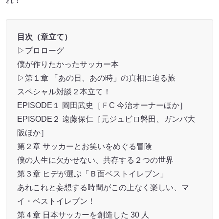
れ！
⽬次（章⽴て）
▷プロローグ
僕が作りたかったサッカー本
▷第１章 「あの⽇、あの時」の真相に迫る旅
スペシャル対談２本⽴て！
EPISODE１ 岡⽥武史［ＦC 今治オーナーほか］
EPISODE２ 遠藤保仁［元ジュビロ磐⽥、ガンバ⼤
阪ほか］
第２章 サッカーとお笑いをめぐる冒険
僕の⼈⽣に⽋かせない、共存する２つの世界
第３章 ヒデが選ぶ「Ｂ⾯ベストイレブン」
あれこれと妄想する時間がこの上なく楽しい、マ
イ・ベストイレブン！
第４章 ⽇本サッカーを創造した 30 ⼈