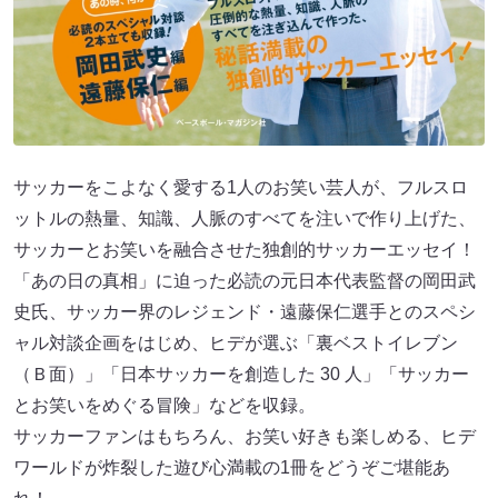
サッカーをこよなく愛する1⼈のお笑い芸⼈が、フルスロ
ットルの熱量、知識、⼈脈のすべてを注いで作り上げた、
サッカーとお笑いを融合させた独創的サッカーエッセイ！
「あの⽇の真相」に迫った必読の元⽇本代表監督の岡⽥武
史⽒、サッカー界のレジェンド・遠藤保仁選⼿とのスペシ
ャル対談企画をはじめ、ヒデが選ぶ「裏ベストイレブン
（Ｂ⾯）」「⽇本サッカーを創造した 30 ⼈」「サッカー
とお笑いをめぐる冒険」などを収録。
サッカーファンはもちろん、お笑い好きも楽しめる、ヒデ
ワールドが炸裂した遊び⼼満載の1冊をどうぞご堪能あ