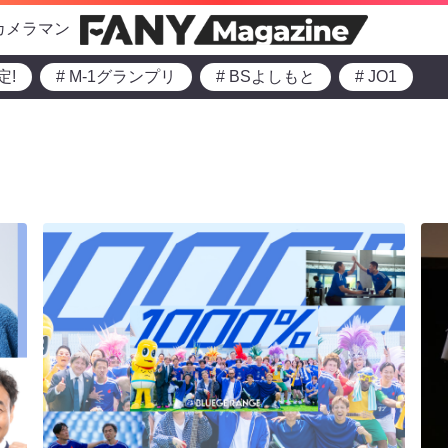
カメラマン
定!
# M-1グランプリ
# BSよしもと
# JO1