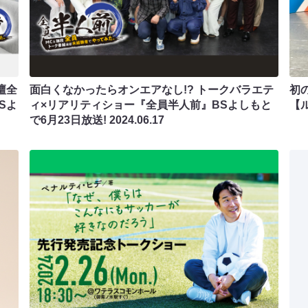
壇全
面白くなかったらオンエアなし!? トークバラエテ
初
Sよ
ィ×リアリティショー『全員半人前』BSよしもと
【ル
で6月23日放送!
2024.06.17