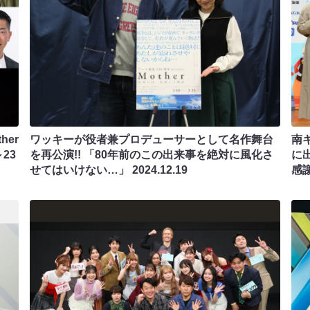
er
ワッキーが役者兼プロデューサーとして名作舞台
南
23
を再公演!! 「80年前のこの出来事を絶対に風化さ
に
せてはいけない…」
2024.12.19
感