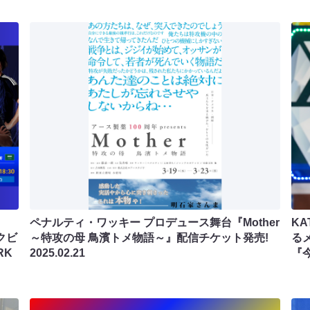
ペナルティ・ワッキー プロデュース舞台『Mother
K
クビ
～特攻の母 鳥濱トメ物語～』配信チケット発売!
る
RK
2025.02.21
『