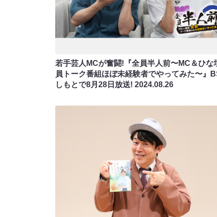
若手芸人MCが奮闘!『全員半人前〜MC＆ひな
員トーク番組ほぼ未経験者でやってみた〜』B
しもとで8月28日放送!
2024.08.26