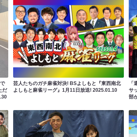
ルで
芸人たちのガチ麻雀対決! BSよしもと『東西南北
「
ただ
よしもと麻雀リーグ』1月11日放送!
2025.01.10
サ
.30
部