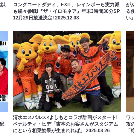
成以
ロングコートダディ、EXIT、レインボーら実力派
が
も続々参戦!『ザ・イロモネア』年末3時間30分SP
る使
12月29日放送決定!
2025.12.08
い
清水エスパルス×よしもとコラボ計画がスタート!
ワ
で配
ペナルティ・ヒデ「吉本のお客さんがスタジアム
攻
にという相乗効果が生まれれば」
2025.03.26
「