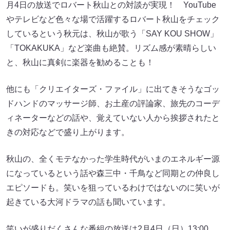
月4日の放送でロバート秋山との対談が実現！ YouTube
やテレビなど色々な場で活躍するロバート秋山をチェック
しているという秋元は、秋山が歌う「SAY KOU SHOW」
「TOKAKUKA」など楽曲も絶賛。リズム感が素晴らしい
と、秋山に真剣に楽器を勧めることも！
他にも「クリエイターズ・ファイル」に出てきそうなゴッ
ドハンドのマッサージ師、お土産の評論家、旅先のコーデ
ィネーターなどの話や、覚えていない人から挨拶されたと
きの対応などで盛り上がります。
秋山の、全くモテなかった学生時代がいまのエネルギー源
になっているという話や森三中・千鳥など同期との仲良し
エピソードも。笑いを狙っているわけではないのに笑いが
起きている大河ドラマの話も聞いています。
笑いが盛りだくさんな番組の放送は2月4日（日）13:00