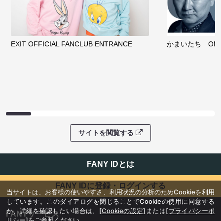
EXIT OFFICIAL FANCLUB ENTRANCE
かまいたち OMA
サイトを閲覧する
FANY IDとは
FANY IDに登録・ログインする
当サイトは、お客様の使いやすさ、利用状況の分析のためCookieを利用
しています。このダイアログを閉じることでCookieの使用に同意する
か、詳細を確認したい場合は、
[Cookieの設定]
または
[プライバシーポ
FANYサービス
リシー]
をご参照ください。