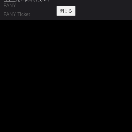
FANY
閉じる
FANY Ticket
FANY Online Ticket
FANY Channel
FANY Crowdfunding
FANY Mall
FANY Commu
法務・規約
プライバシーポリシー
反社会的勢力排除宣言
会社情報
吉本興業株式会社
お問い合わせ