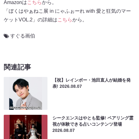
Amazonは
こちら
から。
「ぼくはやぁねこ展 in にゃふぉーれ with 愛と狂気のマー
ケットVOL.2」の詳細は
こちら
から。
すぐる画伯
関連記事
【祝】レインボー・池田直人が結婚を発
表!
2026.08.07
シークエンスはやとも監修! ペアリング霊
視が体験できる占いコンテンツ登場
2026.08.07