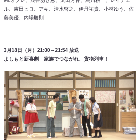
Mr.オクレ、浅香あき恵、太田芳伸、烏川耕一、レイチェ
ル、吉田ヒロ、アキ、清水啓之、伊丹祐貴、小林ゆう、佐
藤美優、内場勝則
3月18日（月）21:00～21:54 放送
よしもと新喜劇 家族でつながれ、貨物列車！