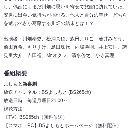
し、偶然にもまだ川畑に思いを寄せて旅館に訪れていた。
安世に出会い気持ちが揺れる。他人と自分の幸せ、どちら
を選ぶべきか葛藤する川畑の結末とは！？
出演者：川畑泰史、松浦真也、森田まりこ、若井みどり、
前田真希、もりすけ、島田珠代、内場勝則、井上安世、諸
見里大介、吉田裕、Mr.オクレ、清水啓之、小寺真理
番組概要
よしもと新喜劇
放送チャンネル：BSよしもと (BS265ch)
放送日時：毎週月曜日21:00～
視聴方法：
【TV】BS265ch（無料放送）
【スマホ・PC】BSよしもとホームページ（無料配信）