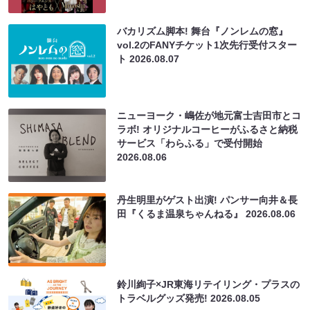
バカリズム脚本! 舞台『ノンレムの窓』
vol.2のFANYチケット1次先行受付スター
ト
2026.08.07
ニューヨーク・嶋佐が地元富士吉田市とコ
ラボ! オリジナルコーヒーがふるさと納税
サービス「わらふる」で受付開始
2026.08.06
丹生明里がゲスト出演! パンサー向井＆長
田『くるま温泉ちゃんねる』
2026.08.06
鈴川絢子×JR東海リテイリング・プラスの
トラベルグッズ発売!
2026.08.05