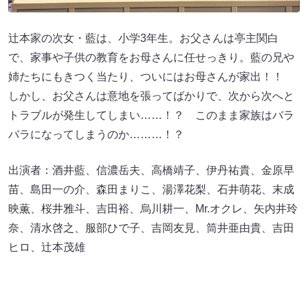
辻本家の次女・藍は、小学3年生。お父さんは亭主関白
で、家事や子供の教育をお母さんに任せっきり。藍の兄や
姉たちにもきつく当たり、ついにはお母さんが家出！！
しかし、お父さんは意地を張ってばかりで、次から次へと
トラブルが発生してしまい……！？ このまま家族はバラ
バラになってしまうのか………！？
出演者：酒井藍、信濃岳夫、高橋靖子、伊丹祐貴、金原早
苗、島田一の介、森田まりこ、湯澤花梨、石井萌花、末成
映薫、桜井雅斗、吉田裕、烏川耕一、Mr.オクレ、矢内井玲
奈、清水啓之、服部ひで子、吉岡友見、筒井亜由貴、吉田
ヒロ、辻本茂雄