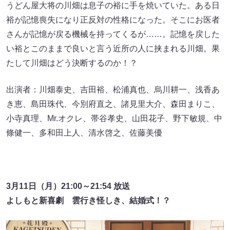
うどん屋大将の川畑は息子の裕に手を焼いていた。ある日
裕が記憶喪失になり正反対の性格になった。そこにお医者
さんが記憶が戻る機械を持ってくるが……。記憶を戻した
い裕とこのままで良いと言う近所の人に挟まれる川畑。果
たして川畑はどう決断するのか！？
出演者：川畑泰史、吉田裕、松浦真也、烏川耕一、浅香あ
き恵、島田珠代、今別府直之、諸見里大介、森田まりこ、
小寺真理、Mr.オクレ、帯谷孝史、山田花子、野下敏規、中
條健一、多和田上人、清水啓之、佐藤美優
3月11日（月）21:00～21:54 放送
よしもと新喜劇 雲行き怪しき、結婚式！？