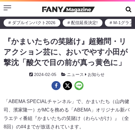
Menu
# ダブルインパクト2026
# 配信延長決定!
# M-1グラ
『かまいたちの笑賭け』超難問・リ
アクション芸に、おいでやす小田が
撃沈「酸欠で目の前が真っ黄色に」
2024-02-05
ニュース
お知らせ
「ABEMA SPECIALチャンネル」で、かまいたち（山内健
司、濱家隆一）がMCを務める「ABEMA」オリジナル新バ
ラエティ番組『かまいたちの笑賭け（わらいがけ）』（全
8回）の#4までが放送されています。