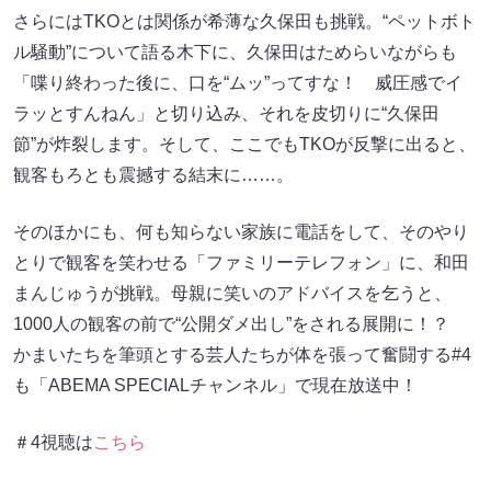
さらにはTKOとは関係が希薄な久保田も挑戦。“ペットボト
ル騒動”について語る木下に、久保田はためらいながらも
「喋り終わった後に、口を“ムッ”ってすな！ 威圧感でイ
ラッとすんねん」と切り込み、それを皮切りに“久保田
節”が炸裂します。そして、ここでもTKOが反撃に出ると、
観客もろとも震撼する結末に……。
そのほかにも、何も知らない家族に電話をして、そのやり
とりで観客を笑わせる「ファミリーテレフォン」に、和田
まんじゅうが挑戦。母親に笑いのアドバイスを乞うと、
1000人の観客の前で“公開ダメ出し”をされる展開に！？
かまいたちを筆頭とする芸人たちが体を張って奮闘する#4
も「ABEMA SPECIALチャンネル」で現在放送中！
＃4視聴は
こちら