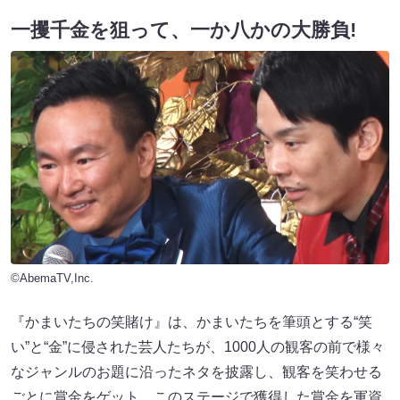
一攫千金を狙って、一か八かの大勝負!
©AbemaTV,Inc.
『かまいたちの笑賭け』は、かまいたちを筆頭とする“笑
い”と“金”に侵された芸人たちが、1000人の観客の前で様々
なジャンルのお題に沿ったネタを披露し、観客を笑わせる
ごとに賞金をゲット。このステージで獲得した賞金を軍資