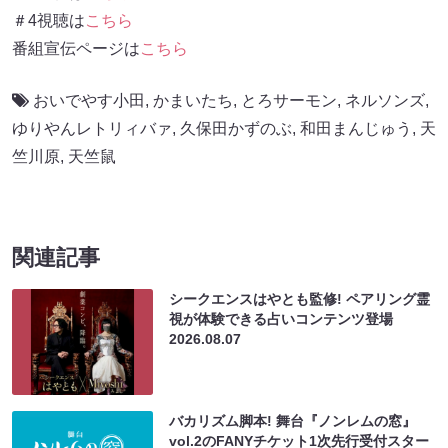
＃4視聴は
こちら
番組宣伝ページは
こちら
おいでやす小田
,
かまいたち
,
とろサーモン
,
ネルソンズ
,
ゆりやんレトリィバァ
,
久保田かずのぶ
,
和田まんじゅう
,
天
竺川原
,
天竺鼠
関連記事
シークエンスはやとも監修! ペアリング霊
視が体験できる占いコンテンツ登場
2026.08.07
バカリズム脚本! 舞台『ノンレムの窓』
vol.2のFANYチケット1次先行受付スター