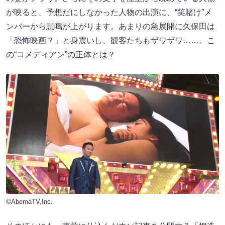
が映ると、予想だにしなかった人物の出演に、“笑賭け”メ
ンバーから悲鳴が上がります。あまりの急展開に久保田は
「恐怖映画？」と身震いし、観客たちもザワザワ……。こ
の“コメディアン”の正体とは？
©AbemaTV,Inc.