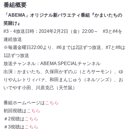
番組概要
「ABEMA」オリジナル新バラエティ番組『かまいたちの
笑賭け』
#3・4放送日時：2024年2月2日（金）22:00～ #3と#4を
連続放送
※毎週金曜日22:00より、#6までは2話ずつ放送、#7と#8は
1話ずつ放送
放送チャンネル：ABEMA SPECIALチャンネル
出演：かまいたち、久保田かずのぶ（とろサーモン）、ゆ
りやんレトリィバァ、和田まんじゅう（ネルソンズ）、お
いでやす小田、川原克己（天竺鼠）
番組ホームページは
こちら
初回視聴は
こちら
＃2視聴は
こちら
＃3視聴は
こちら