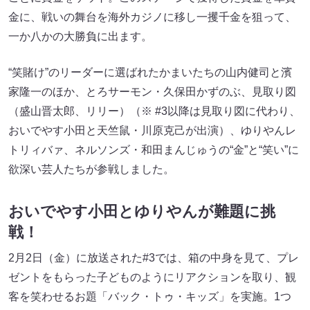
金に、戦いの舞台を海外カジノに移し一攫千金を狙って、
一か八かの大勝負に出ます。
“笑賭け”のリーダーに選ばれたかまいたちの山内健司と濱
家隆一のほか、とろサーモン・久保田かずのぶ、見取り図
（盛山晋太郎、リリー）（※ #3以降は見取り図に代わり、
おいでやす小田と天竺鼠・川原克己が出演）、ゆりやんレ
トリィバァ、ネルソンズ・和田まんじゅうの“金”と“笑い”に
欲深い芸人たちが参戦しました。
おいでやす小田とゆりやんが難題に挑
戦！
2月2日（金）に放送された#3では、箱の中身を見て、プレ
ゼントをもらった子どものようにリアクションを取り、観
客を笑わせるお題「バック・トゥ・キッズ」を実施。1つ