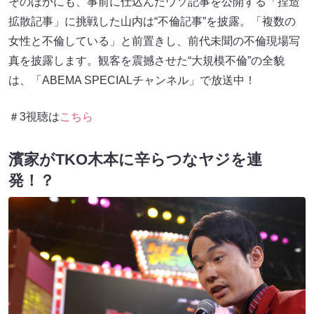
そのほかにも、事前に仕込んだウソ記事を公開する「捏造
拡散記事」に挑戦した山内は“不倫記事”を披露。「複数の
女性と不倫している」と前置きし、前代未聞の不倫現場写
真を披露します。観客を震撼させた“大規模不倫”の全貌
は、「ABEMA SPECIALチャンネル」で放送中！
＃3視聴は
こちら
濱家がTKO木本に辛らつなヤジを連
発！？