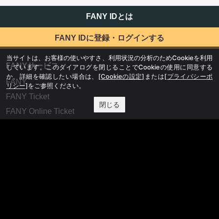
FANY IDとは
FANY IDに登録・ログインする
当サイトは、お客様の使いやすさ、利用状況の分析のためCookieを利用
FANYサービス
しています。このダイアログを閉じることでCookieの使用に同意する
か、詳細を確認したい場合は、
[Cookieの設定]
または
[プライバシーポ
FANY
リシー]
をご参照ください。
FANY Ticket
閉じる
FANY Online Ticket
FANY Channel
FANY Crowdfunding
FANY Mall
FANY Commu
法務・規約
プライバシーポリシー