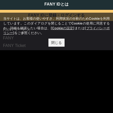
FANY IDとは
FANY IDに登録・ログインする
当サイトは、お客様の使いやすさ、利用状況の分析のためCookieを利用
しています。このダイアログを閉じることでCookieの使用に同意する
か、詳細を確認したい場合は、
[Cookieの設定]
または
[プライバシーポ
FANYサービス
リシー]
をご参照ください。
FANY
閉じる
FANY Ticket
FANY Online Ticket
FANY Channel
FANY Crowdfunding
FANY Mall
FANY Commu
法務・規約
プライバシーポリシー
反社会的勢力排除宣言