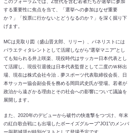
このフォーラムでは、Z世代を含む若者たちが選挙に参加
する重要性に焦点を当て、「選挙への参加はなぜ重要
か？」「投票に行かないとどうなるのか？」を深く掘り下
げます。
MCは見取り図（盛山晋太郎、リリー）、パネリストには
バラエティタレントとして活躍しながら“選挙マニア”とし
ても知られる井上咲楽、現役時代はサッカー日本代表とし
て活躍し、現役引退後は日本代表監督として二度のＷ杯出
場、現在は株式会社今治．夢スポーツ代表取締役会長、日
本サッカー協会副会長を務める岡田武史氏が登場。若者が
政治から遠ざかる理由とその社会への影響について議論を
展開します。
また、2020年のデビューから破竹の快進撃をつづけ、年末
の紅白歌合戦にも出場したボーイズグループ“JO1”のメンバ
ー與那城奨が特別ゲストとして登場予定です。