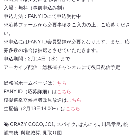
入場：無料（事前申込み制）
申込方法：FANY IDにて申込受付中
※応募フォームから必要事項をご入力の上、ご応募くださ
い。
※申込にはFANY ID会員登録が必要となります。また、応
募多数の場合は抽選とさせていただきます。
申込期間：2月14日（水）まで
アーカイブ配信：総務省チャンネルにて後日配信予定
総務省ホームページは
こちら
FANY ID（応募詳細）は
こちら
模擬選挙立候補者政見放送は
こちら
生配信（2月18日14:00~）は
こちら
CRAZY COCO
,
JO1
,
スパイク
,
はんにゃ.
,
川島章良
,
松
浦志穂
,
與那城奨
,
見取り図