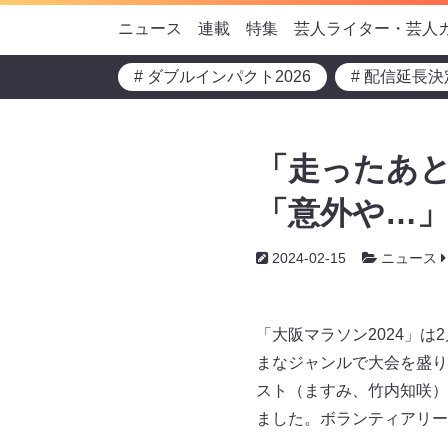
ニュース
連載
特集
芸人ライター・芸人
# ダブルインパクト2026
# 配信延長決
「走ったあ
「意外や…」
2024-02-15
ニュース
「大阪マラソン2024」は
まなジャンルで大会を盛り
スト（ますみ、竹内知咲）
ました。ボランティアリー