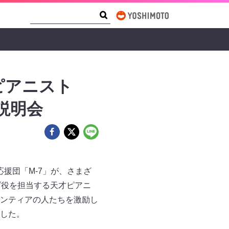
Search Form
Search
ピアニスト
説明会
応援団「M-7」が、さまざ
げ役を担当する天才ピアニ
ンティアの人たちを激励し
した。