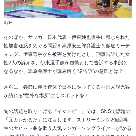
©ytv
そのほか、サッカー日本代表・伊東純也選手に報じられた
性加害疑惑をめぐる問題を嵩原安三郎弁護士と徹底ミーテ
ィング。伊東選手から被害を受けたとし、刑事告訴した女
性2人の訴えを、伊東選手側が虚偽として告訴する事態と
なるなか、嵩原弁護士が読み解く“逆告訴”の意図とは？
さらに、春節に伴う連休で日本にやってくる中国人観光客
が訪れる“意外な場所”にもスポットを！
旬の話題を取り上げる『イマトピ！』では、SNSで話題の
「元カレかるた」に注目します。ストリーミング2億回再
生の大ヒット曲を歌う人気シンガーソングライターが“かる