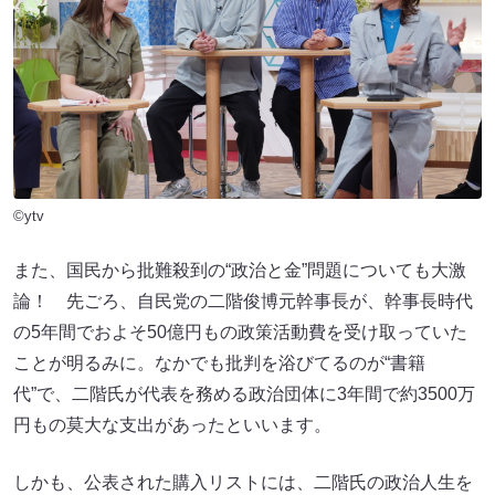
©ytv
また、国民から批難殺到の“政治と金”問題についても大激
論！ 先ごろ、自民党の二階俊博元幹事長が、幹事長時代
の5年間でおよそ50億円もの政策活動費を受け取っていた
ことが明るみに。なかでも批判を浴びてるのが“書籍
代”で、二階氏が代表を務める政治団体に3年間で約3500万
円もの莫大な支出があったといいます。
しかも、公表された購入リストには、二階氏の政治人生を