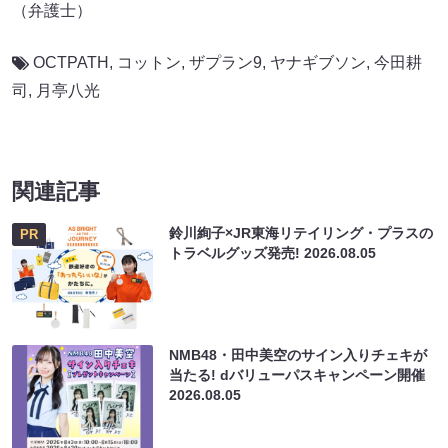
（弁護士）
OCTPATH
,
コットン
,
ザプラン9
,
ヤナギブソン
,
今田耕
司
,
月亭八光
関連記事
鈴川絢子×JR東海リテイリング・プラスの
PR
トラベルグッズ発売!
2026.08.05
NMB48・田中美空のサイン入りチェキが
当たる! dバリューパスキャンペーン開催
2026.08.05