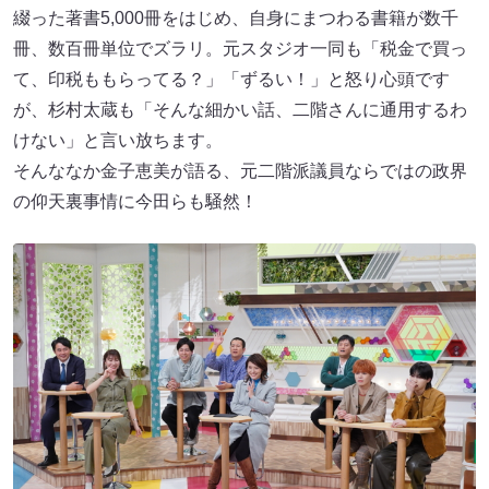
綴った著書5,000冊をはじめ、自身にまつわる書籍が数千
冊、数百冊単位でズラリ。元スタジオ一同も「税金で買っ
て、印税ももらってる？」「ずるい！」と怒り心頭です
が、杉村太蔵も「そんな細かい話、二階さんに通用するわ
けない」と言い放ちます。
そんななか金子恵美が語る、元二階派議員ならではの政界
の仰天裏事情に今田らも騒然！