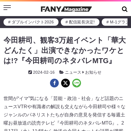
Menu
# ダブルインパクト2026
# 配信延長決定!
# M-1グラ
今田耕司、観客3万超イベント「華大
どんたく」出演できなかったワケと
は!?『今田耕司のネタバレMTG』
2024-02-16
ニュース
お知らせ
世間が“イマ”気になる「芸能・政治・社会」など話題のニ
ュースVTRや有識者の解説も交えながら今田耕司や様々な
ジャンルのパネリストたちが自身の意見を発信する毎週土
曜お昼放送の読売テレビ『今田耕司のネタバレMTG』。2