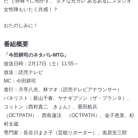
た”で赤裸々に明かす、“ダメな元カレ”あるあるにスタジオ
女性陣もいたく共感！？
おたのしみに！
番組概要
「今田耕司のネタバレMTG」
放送日時：2月17日（土）11:55～
放送：読売テレビ
MC：今田耕司
進行：月亭八光、林マオ（読売テレビアナウンサー）
パネリスト：新山千春、ヤナギブソン（ザ・プラン９）、
コットン（西村真二 きょん）、栗田航兵
（OCTPATH）、西島蓮汰 （OCTPATH）、金子恵美、杉
村太蔵
専門家：長谷川まさ子（芸能リポーター）、嵩原安三郎