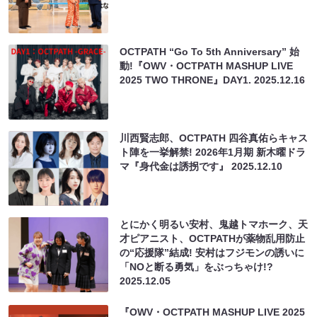
OCTPATH “Go To 5th Anniversary” 始
動!『OWV・OCTPATH MASHUP LIVE
2025 TWO THRONE』DAY1.
2025.12.16
川西賢志郎、OCTPATH 四谷真佑らキャス
ト陣を一挙解禁! 2026年1月期 新木曜ドラ
マ『身代金は誘拐です』
2025.12.10
とにかく明るい安村、鬼越トマホーク、天
才ピアニスト、OCTPATHが薬物乱用防止
の“応援隊”結成! 安村はフジモンの誘いに
「NOと断る勇気」をぶっちゃけ!?
2025.12.05
『OWV・OCTPATH MASHUP LIVE 2025