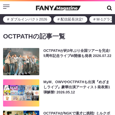
Menu
# ダブルインパクト2026
# 配信延長決定!
# M-1グラ
OCTPATHの記事一覧
OCTPATHが約3年ぶり全国ツアーを完走!
5周年記念ライブW開催も発表
2026.07.22
MyM、OWVやOCTPATHも出演『めざま
しライブ』豪華出演アーティスト発表第1
弾解禁!
2026.05.12
OCTPATHがNGKで漫才に挑戦! ミルクボ