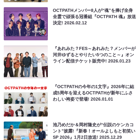
OCTPATHメンバー8⼈が“魂”を捧げ全⾝
全霊で頑張る冠番組『OCTPATH 魂』放送
決定!
2026.02.12
『あれみた？FES～あれみた？メンバーが
河井ゆずるとやりたい5つのこと～』オン
ライン配信チケット販売中!
2026.01.23
『OCTPATHの今年の1文字』2026年に結
成5周年を迎えるOCTPATHが新年にふさ
わしい袴姿で登場!
2026.01.01
池乃めだか＆岡村隆史が“伝説のケンカコ
ント”披露!『新春！オールよしもと初笑い
SP 2026』1月2日放送!
2025.12.29