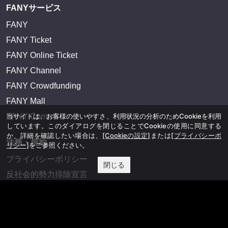
FANYサービス
FANY
FANY Ticket
FANY Online Ticket
FANY Channel
FANY Crowdfunding
FANY Mall
FANY Commu
当サイトは、お客様の使いやすさ、利用状況の分析のためCookieを利用
しています。このダイアログを閉じることでCookieの使用に同意する
か、詳細を確認したい場合は、
[Cookieの設定]
または
[プライバシーポ
法務・規約
リシー]
をご参照ください。
プライバシーポリシー
閉じる
反社会的勢力排除宣言
会社情報
吉本興業株式会社