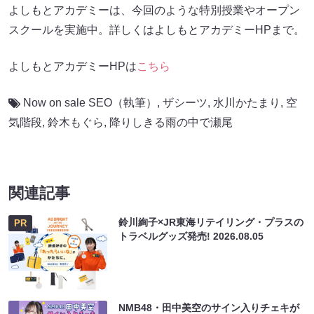
よしもとアカデミーは、今回のような特別授業やオープン
スクールを実施中。詳しくはよしもとアカデミーHPまで。
よしもとアカデミーHPは
こちら
Now on sale SEO（執筆）
,
ザシーツ
,
水川かたまり
,
空
気階段
,
鈴木もぐら
,
降りしきる雨の中で瀬尾
関連記事
鈴川絢子×JR東海リテイリング・プラスの
PR
トラベルグッズ発売!
2026.08.05
NMB48・田中美空のサイン入りチェキが