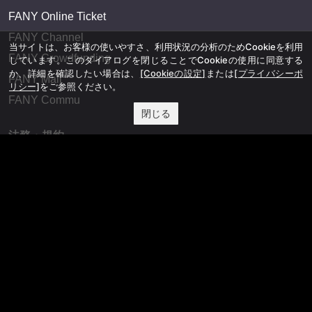
FANY Online Ticket
FANY Channel
当サイトは、お客様の使いやすさ、利用状況の分析のためCookieを利用
FANY Crowdfunding
しています。このダイアログを閉じることでCookieの使用に同意する
か、詳細を確認したい場合は、
[Cookieの設定]
または
[プライバシーポ
FANY Mall
リシー]
をご参照ください。
FANY Commu
閉じる
法務・規約
プライバシーポリシー
反社会的勢力排除宣言
会社情報
吉本興業株式会社
お問い合わせ
その他