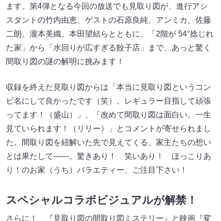
ます。第4弾となる今回の放送でも見取り図が、進行アシ
スタントの竹内由恵、ゲストの石原良純、アンミカ、佐藤
二朗、瀧本美織、本田望結らとともに、「2階が 54°捻じれ
た家」から「水回りが広すぎる餃子店」まで、あっと驚く
間取り図の謎の解明に挑みます！
収録を終えた見取り図からは「本当に見取り図というコン
ビ名にして良かったです（笑）。レギュラー目指して頑張
ってます！（盛山）」、「改めて間取り図は面白い。一生
見ていられます！（リリー）」とコメントが寄せられまし
た。間取り図を紐解いた先で見えてくる、家主たちの想い
とは果たして――。驚きあり！ 笑いあり！ ほっこりあ
り！のお家（うち）バラエティー、ご注目下さい！
スペシャルコラボビジュアルが解禁！
さらに！ 『見取り図の間取り図ミステリー』と映画『変