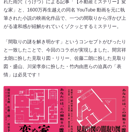
れた雨穴（うけつ）による記事「【不動産ミステリー】変
な家」と、1600万再生越えの同名 YouTube 動画を元に執
筆された小説の映画化作品で、一つの間取りから浮かび上
がる違和感が紐解かれていくゾクッとするミステリー。
「間取りの謎を解き明かす」というコンセプトがぴったり
と一致したことで、今回のコラボが実現しました。間宮祥
太朗に扮した見取り図・リリー、佐藤二朗に扮した見取り
図・盛山、川栄李奈に扮した・竹内由恵らの迫真の「表
情」は必見です！