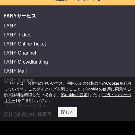
FANYサービス
FANY
FANY Ticket
FANY Online Ticket
FANY Channel
FANY Crowdfunding
FANY Mall
FANY Commu
当サイトは、お客様の使いやすさ、利用状況の分析のためCookieを利用
しています。このダイアログを閉じることでCookieの使用に同意する
か、詳細を確認したい場合は、
[Cookieの設定]
または
[プライバシーポ
法務・規約
リシー]
をご参照ください。
プライバシーポリシー
閉じる
反社会的勢力排除宣言
会社情報