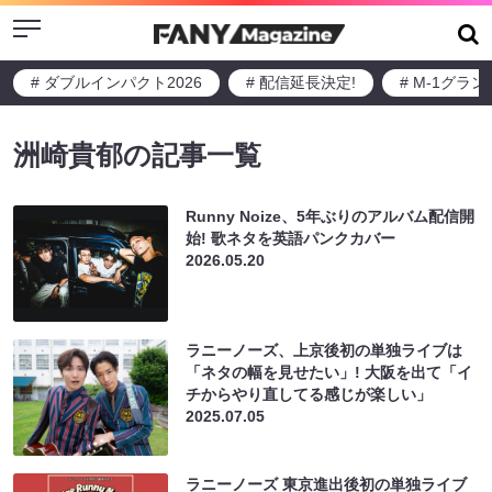
Menu
# ダブルインパクト2026
# 配信延長決定!
# M-1グラ
洲崎貴郁の記事一覧
Runny Noize、5年ぶりのアルバム配信開
始! 歌ネタを英語パンクカバー
2026.05.20
ラニーノーズ、上京後初の単独ライブは
「ネタの幅を見せたい」! 大阪を出て「イ
チからやり直してる感じが楽しい」
2025.07.05
ラニーノーズ 東京進出後初の単独ライブ