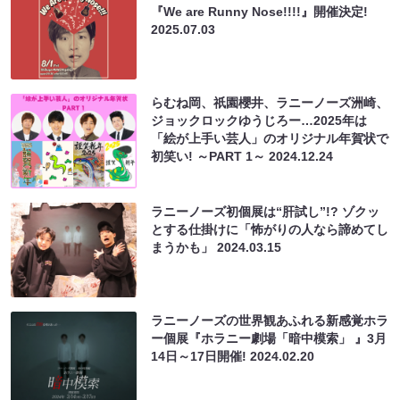
『We are Runny Nose!!!!』開催決定!
2025.07.03
らむね岡、祇園櫻井、ラニーノーズ洲崎、
ジョックロックゆうじろー…2025年は
「絵が上手い芸人」のオリジナル年賀状で
初笑い! ～PART 1～
2024.12.24
ラニーノーズ初個展は“肝試し”!? ゾクッ
とする仕掛けに「怖がりの人なら諦めてし
まうかも」
2024.03.15
ラニーノーズの世界観あふれる新感覚ホラ
ー個展『ホラニー劇場「暗中模索」 』3月
14日～17日開催!
2024.02.20