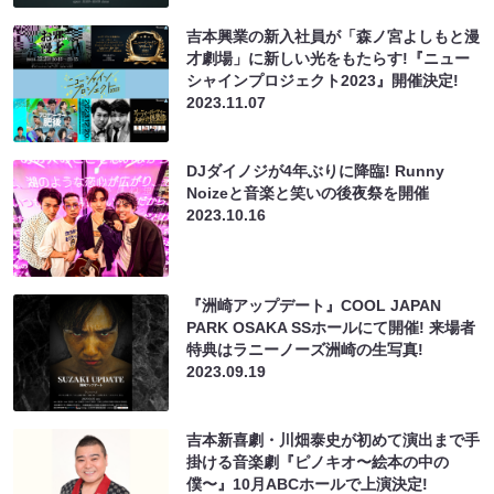
吉本興業の新入社員が「森ノ宮よしもと漫
才劇場」に新しい光をもたらす!『ニュー
シャインプロジェクト2023』開催決定!
2023.11.07
DJダイノジが4年ぶりに降臨! Runny
Noizeと音楽と笑いの後夜祭を開催
2023.10.16
『洲崎アップデート』COOL JAPAN
PARK OSAKA SSホールにて開催! 来場者
特典はラニーノーズ洲崎の生写真!
2023.09.19
吉本新喜劇・川畑泰史が初めて演出まで手
掛ける音楽劇『ピノキオ〜絵本の中の
僕〜』10月ABCホールで上演決定!