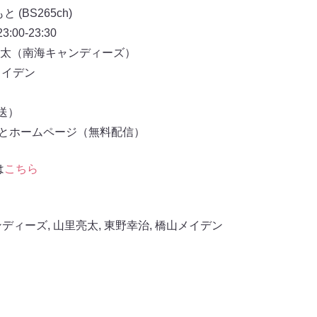
(BS265ch)
00-23:30
太（南海キャンディーズ）
メイデン
放送）
もとホームページ（無料配信）
は
こちら
ンディーズ
,
山里亮太
,
東野幸治
,
橋山メイデン