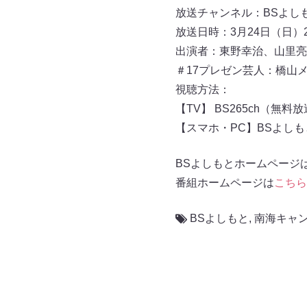
放送チャンネル：BSよしもと 
放送日時：3月24日（日）23:
出演者：東野幸治、山里亮
＃17プレゼン芸人：橋山
視聴方法：
【TV】 BS265ch（無料
【スマホ・PC】BSよし
BSよしもとホームページ
番組ホームページは
こちら
BSよしもと
,
南海キャ