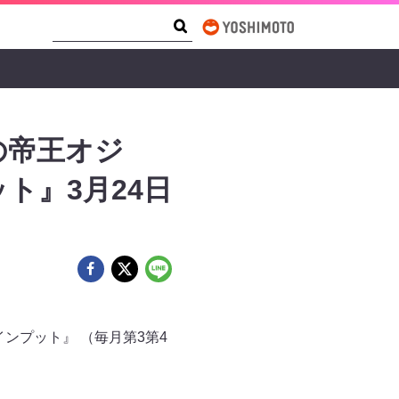
Search Form
Search
の帝王オジ
ト』3月24日
ンプット』 （毎月第3第4