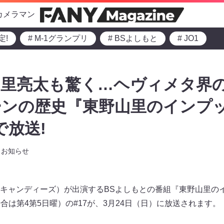
カメラマン
定!
# M-1グランプリ
# BSよしもと
# JO1
山里亮太も驚く…ヘヴィメタ界
ンの歴史『東野山里のインプッ
で放送!
お知らせ
キャンディーズ）が出演するBSよしもとの番組『東野山里のイ
る場合は第4第5日曜）の#17が、3月24日（日）に放送されます。