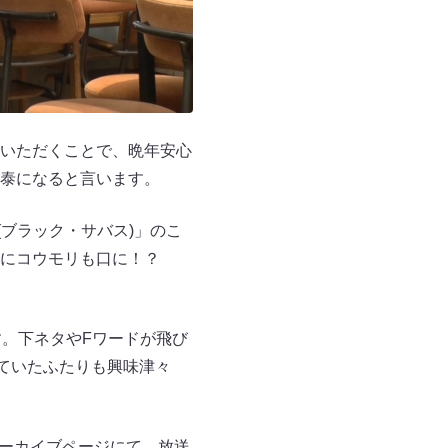
いただくことで、晩年安心
泰になると言います。
 (ブラック・サバス)」のこ
中にコウモリも口に！？
す。下ネタやFワードが飛び
観ていたふたりも興味津々
アーカイブページにて、放送