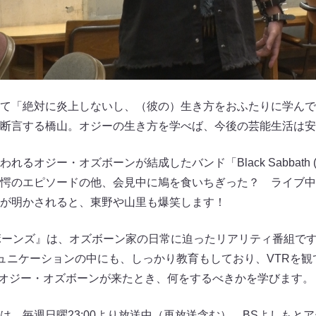
て「絶対に炎上しないし、（彼の）生き方をおふたりに学んで
断言する橋山。オジーの生き方を学べば、今後の芸能生活は安
るオジー・オズボーンが結成したバンド「Black Sabbath
驚愕のエピソードの他、会見中に鳩を食いちぎった？ ライブ
が明かされると、東野や山里も爆笑します！
ボーンズ』は、オズボーン家の日常に迫ったリアリティ番組で
ミュニケーションの中にも、しっかり教育もしており、VTRを
.』にオジー・オズボーンが来たとき、何をするべきかを学びます。
は、毎週日曜23:00より放送中（再放送含む）。BSよしもと