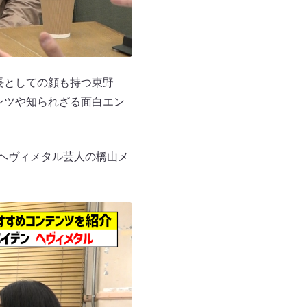
長としての顔も持つ東野
テンツや知られざる面白エン
、ヘヴィメタル芸人の橋山メ