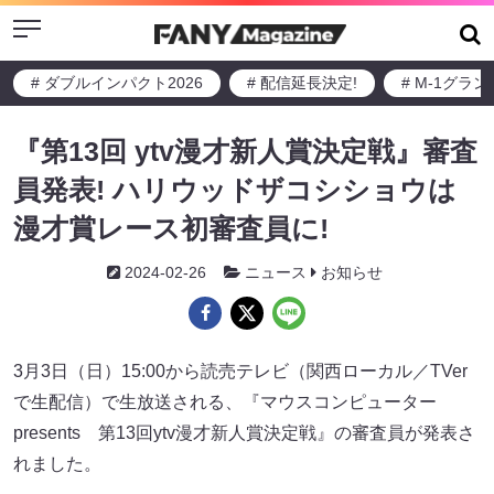
Menu
# ダブルインパクト2026
# 配信延長決定!
# M-1グラ
『第13回 ytv漫才新人賞決定戦』審査
員発表! ハリウッドザコシショウは
漫才賞レース初審査員に!
2024-02-26
ニュース
お知らせ
3月3日（日）15:00から読売テレビ（関西ローカル／TVer
で生配信）で生放送される、『マウスコンピューター
presents 第13回ytv漫才新人賞決定戦』の審査員が発表さ
れました。