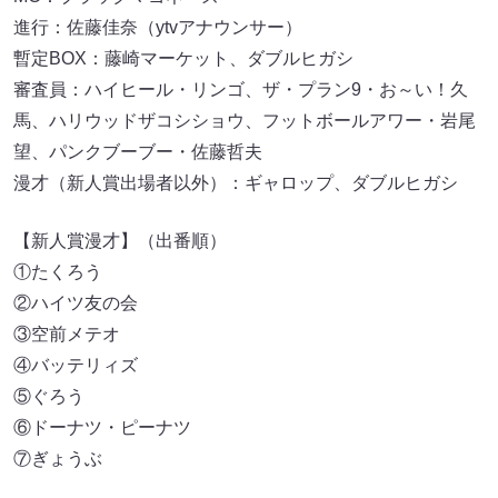
進行：佐藤佳奈（ytvアナウンサー）
暫定BOX：藤崎マーケット、ダブルヒガシ
審査員：ハイヒール・リンゴ、ザ・プラン9・お～い！久
馬、ハリウッドザコシショウ、フットボールアワー・岩尾
望、パンクブーブー・佐藤哲夫
漫才（新人賞出場者以外）：ギャロップ、ダブルヒガシ
【新人賞漫才】（出番順）
①たくろう
②ハイツ友の会
③空前メテオ
④バッテリィズ
⑤ぐろう
⑥ドーナツ・ピーナツ
⑦ぎょうぶ