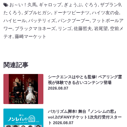
お～い！久馬
,
ギャロップ
,
ぎょうぶ
,
ぐろう
,
ザプラン9
,
たくろう
,
ダブルヒガシ
,
ドーナツピーナツ
,
ハイツ友の会
,
ハイヒール
,
バッテリィズ
,
パンクブーブー
,
フットボールア
ワー
,
ブラックマヨネーズ
,
リンゴ
,
佐藤哲夫
,
岩尾望
,
空前メ
テオ
,
藤崎マーケット
関連記事
シークエンスはやとも監修! ペアリング霊
視が体験できる占いコンテンツ登場
2026.08.07
バカリズム脚本! 舞台『ノンレムの窓』
vol.2のFANYチケット1次先行受付スター
ト
2026.08.07