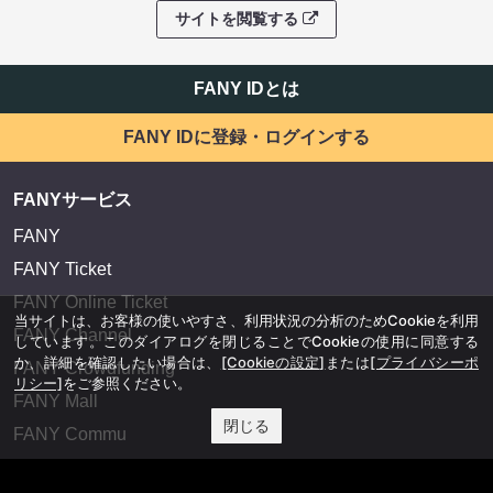
サイトを閲覧する
FANY IDとは
FANY IDに登録・ログインする
FANYサービス
FANY
FANY Ticket
FANY Online Ticket
当サイトは、お客様の使いやすさ、利用状況の分析のためCookieを利用
FANY Channel
しています。このダイアログを閉じることでCookieの使用に同意する
か、詳細を確認したい場合は、
[Cookieの設定]
または
[プライバシーポ
FANY Crowdfunding
リシー]
をご参照ください。
FANY Mall
閉じる
FANY Commu
法務・規約