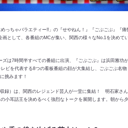
はめっちゃバラエティー!!」の『せやねん！』『ごぶごぶ』『
企画として、各番組のMCが集い、関西の様々なNo.1を決めて
ーズは7時間半すべての番組に出演、『ごぶごぶ』は浜田雅功が
テレビを代表する8つの看板番組の顔が大集結し、ごぶごぶ名
に挑みます！
収録）は、関西のレジェンド芸人が一堂に集結！ 明石家さん
.1の小耳話王を決めるべく強烈なトークを展開します。朝から