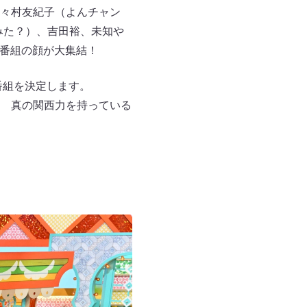
々村友紀子（よんチャン
みた？）、吉田裕、未知や
板8番組の顔が大集結！
番組を決定します。
 真の関西力を持っている