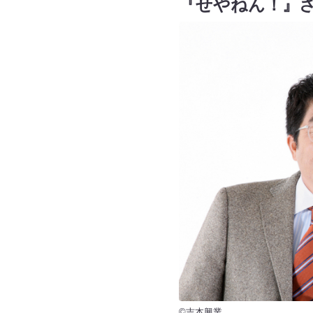
『せやねん！』
©吉本興業