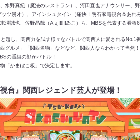
、水野真紀（魔法のレストラン）、河田直也アナウンサー、野
ザッツ漫才）、アインシュタイン（痛快！明石家電視台＆あれ
澤誠也、佐野晶哉（Aぇ!!!!!!ゐこ）ら、MBSを代表する看
戦』と題し、関西力を試す様々なバトルで関西人に愛されるNo.1
西グルメ」「関西名物」などなど、関西人ならわかって当然！
MBSの番組の顔がバトル！
物「かまぼこ板」で決定します。
電視台』関西レジェンド芸人が登場！