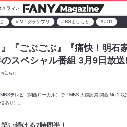
カメラマン
定!
# M-1グランプリ
# BSよしもと
# JO1
！』『ごぶごぶ』『痛快！明石
半のスペシャル番組 3月9日放送
お知らせ
りMBSテレビ（関西ローカル）で『MBS 大感謝祭 関西 No.1
信あり）。
笑い続ける7時間半！