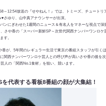
前11:58～12:54放送の『せやねん！』では、トミーズ、チュー
つみ♥さゆり、山中真アナウンサーが出演。
バンにぎわせた1週間のニュース＆有名人をマネーな視点で深
？」、さや香の「スーパー新鮮SP～次世代関西ナンバーワンロ
ます。
や香が、5年間のレギュラー生活で東京の番組スタッフが引く
に関西ナンバーワンロケ芸人との呼び声が高いさや香の後を次
ケ芸人の「関西No.1食材」を狙い、競います。
Sを代表する看板8番組の顔が大集結！