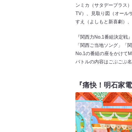
ンミカ（サタデープラス）
TV）、見取り図（オール
すえ（よしもと新喜劇）、末
『関西力No.1番組決定
「関西ご当地ソング」「関
No.1の番組の座をかけて
バトルの内容はごぶごぶ名
『痛快！明石家