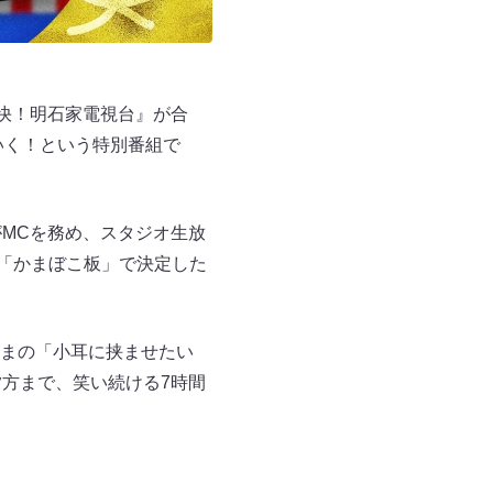
痛快！明石家電視台』が合
いく！という特別番組で
MCを務め、スタジオ生放
物「かまぼこ板」で決定した
まの「小耳に挟ませたい
夕方まで、笑い続ける7時間