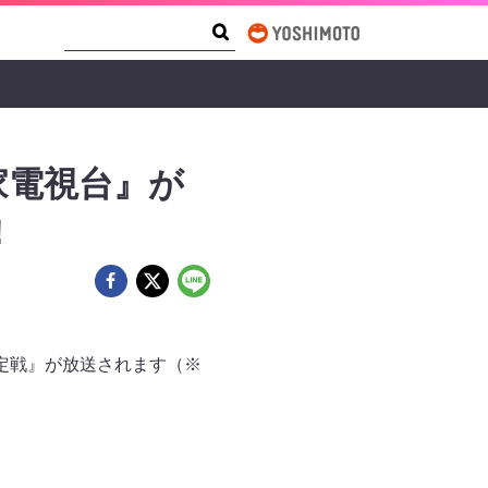
Search Form
Search
家電視台』が
!
 決定戦』が放送されます（※