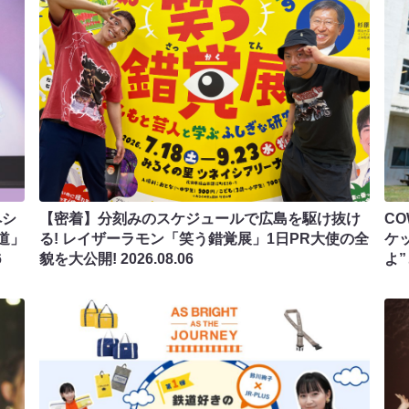
ペシ
【密着】分刻みのスケジュールで広島を駆け抜け
C
道」
る! レイザーラモン「笑う錯覚展」1日PR大使の全
ケ
6
貌を大公開!
2026.08.06
よ