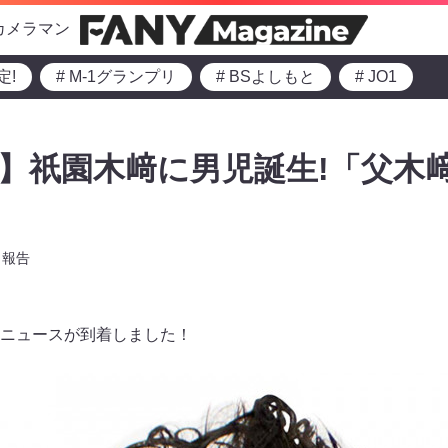
カメラマン
定!
# M-1グランプリ
# BSよしもと
# JO1
!】祇園木﨑に男児誕生!「父木
報告
ニュースが到着しました！