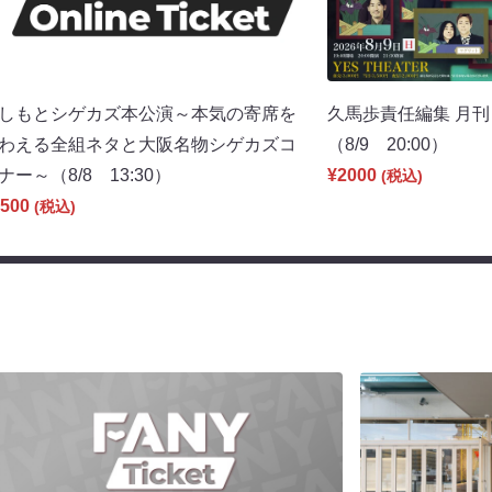
しもとシゲカズ本公演～本気の寄席を
久馬歩責任編集 月刊
わえる全組ネタと大阪名物シゲカズコ
（8/9 20:00）
ナー～（8/8 13:30）
¥2000
(税込)
500
(税込)