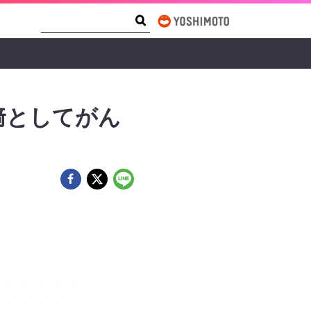
Search Form
Search
﨑としてがん