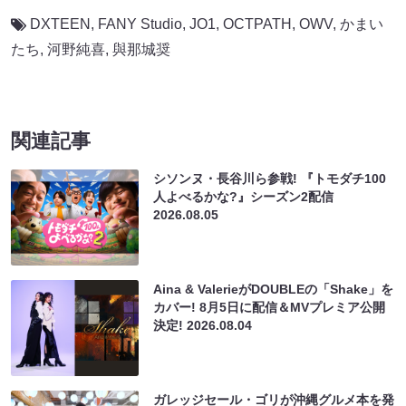
DXTEEN
,
FANY Studio
,
JO1
,
OCTPATH
,
OWV
,
かまい
たち
,
河野純喜
,
與那城奨
関連記事
シソンヌ・長谷川ら参戦! 『トモダチ100
人よべるかな?』シーズン2配信
2026.08.05
Aina & ValerieがDOUBLEの「Shake」を
カバー! 8月5日に配信＆MVプレミア公開
決定!
2026.08.04
ガレッジセール・ゴリが沖縄グルメ本を発