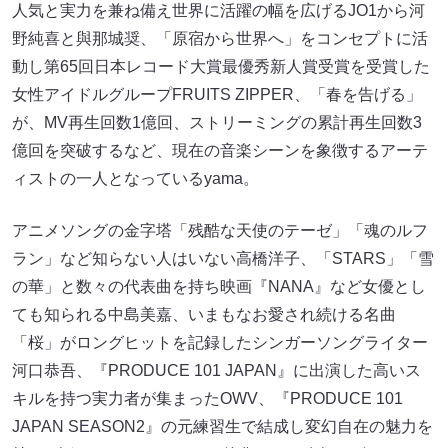
人気と実力を兼ね備え世界に活躍の幅を広げるJO1から河
野純喜と與那城奨、「原宿から世界へ」をコンセプトに活
動し第65回日本レコード大賞最優秀新人賞受賞を受賞した
女性アイドルグループFRUITS ZIPPER、「春を告げる」
が、MV再生回数1億回、ストリーミングの累計再生回数3
億回を突破するなど、現在の音楽シーンを象徴するアーテ
ィストの一人となっているyama。
アニメソングの金字塔「残酷な天使のテーゼ」「魂のルフ
ラン」など知らない人はいない高橋洋子、「STARS」「雪
の華」と数々の代表曲を持ち映画『NANA』など女優とし
ても知られる中島美嘉、いまもなお愛され続ける名曲
「桜」がロングヒットを記録したシンガーソングライター
河口恭吾、『PRODUCE 101 JAPAN』に出演した高いス
キルを持つ実力者が集まったOWV、『PRODUCE 101
JAPAN SEASON2』の元練習生で結成し変幻自在の魅力を