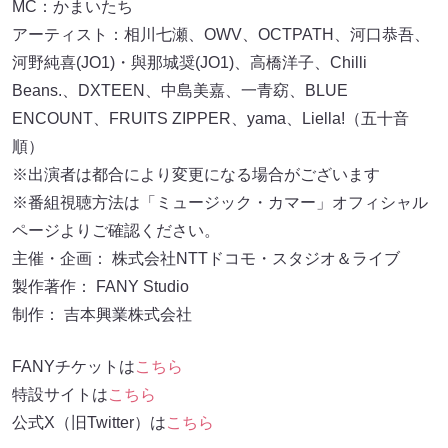
MC：かまいたち
アーティスト：相川七瀬、OWV、OCTPATH、河口恭吾、
河野純喜(JO1)・與那城奨(JO1)、高橋洋子、Chilli
Beans.、DXTEEN、中島美嘉、一青窈、BLUE
ENCOUNT、FRUITS ZIPPER、yama、Liella!（五十音
順）
※出演者は都合により変更になる場合がございます
※番組視聴方法は「ミュージック・カマー」オフィシャル
ページよりご確認ください。
主催・企画： 株式会社NTTドコモ・スタジオ＆ライブ
製作著作： FANY Studio
制作： 吉本興業株式会社
FANYチケットは
こちら
特設サイトは
こちら
公式X（旧Twitter）は
こちら