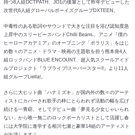
持つ8人組OCTPATH、JO1の後輩として昨年デビューした
次世代6人組グローバルボーイズグループDXTEEN。
中毒性のある歌詞やサウンドで大きな注目を浴び認知度急
上昇中のスリーピースバンドChilli Beans.、アニメ『僕の
ヒーローアカデミア』のオープニング「ポラリス」をはじ
め数々のアニメ・ドラマ・映画の主題歌を担う熊本発4人
組ロックバンドBLUE ENCOUNT、超人気スクールアイド
ルプロジェクト『ラブライブ!スーパースター!!』より11人
組グループLiella!。
さらに大ヒット曲「ハナミズキ」が国内外の数々のアーテ
ィストにカバーされ歌手の枠にとらわれず活動の幅を広げ
続ける一青窈、そしてデビュー曲「夢見る少女じゃいられ
ない」から唯一無二のロックボーカリストとして活躍し春
には大学院に進学する相川七瀬と豪華14組のアーティスト
が出演します！