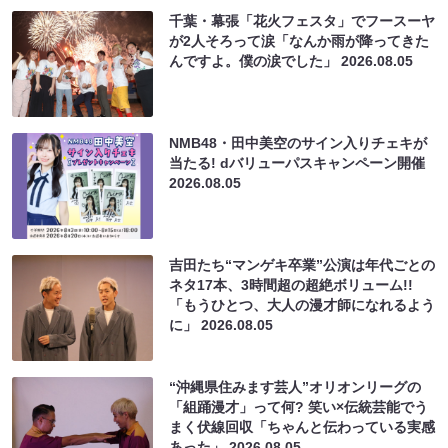
千葉・幕張「花火フェスタ」でフースーヤ
が2人そろって涙「なんか雨が降ってきた
んですよ。僕の涙でした」
2026.08.05
NMB48・田中美空のサイン入りチェキが
当たる! dバリューパスキャンペーン開催
2026.08.05
吉田たち“マンゲキ卒業”公演は年代ごとの
ネタ17本、3時間超の超絶ボリューム!!
「もうひとつ、大人の漫才師になれるよう
に」
2026.08.05
“沖縄県住みます芸人”オリオンリーグの
「組踊漫才」って何? 笑い×伝統芸能でう
まく伏線回収「ちゃんと伝わっている実感
あった」
2026.08.05