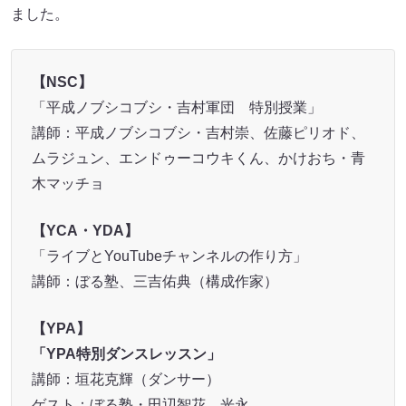
ました。
【NSC】
「平成ノブシコブシ・吉村軍団 特別授業」
講師：平成ノブシコブシ・吉村崇、佐藤ピリオド、
ムラジュン、エンドゥーコウキくん、かけおち・青
木マッチョ
【YCA・YDA】
「ライブとYouTubeチャンネルの作り方」
講師：ぼる塾、三吉佑典（構成作家）
【YPA】
「YPA特別ダンスレッスン」
講師：垣花克輝（ダンサー）
ゲスト：ぼる塾・田辺智花、光永