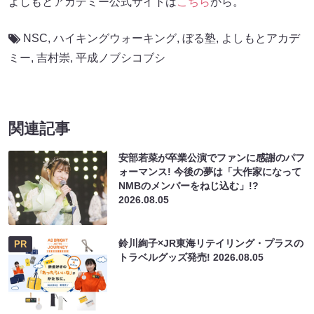
よしもとアカデミー公式サイトは
こちら
から。
NSC
,
ハイキングウォーキング
,
ぼる塾
,
よしもとアカデ
ミー
,
吉村崇
,
平成ノブシコブシ
関連記事
安部若菜が卒業公演でファンに感謝のパフ
ォーマンス! 今後の夢は「大作家になって
NMBのメンバーをねじ込む」!?
2026.08.05
鈴川絢子×JR東海リテイリング・プラスの
PR
トラベルグッズ発売!
2026.08.05