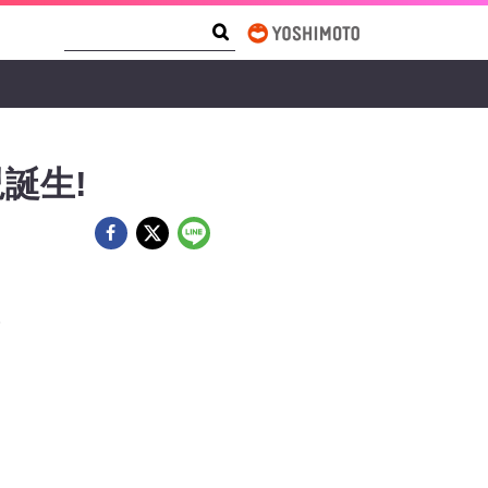
Search Form
Search
誕生!
。