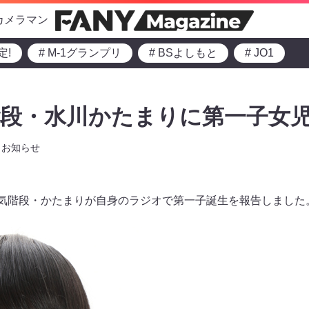
カメラマン
定!
# M-1グランプリ
# BSよしもと
# JO1
段・水川かたまりに第一子女児
お知らせ
空気階段・かたまりが自身のラジオで第一子誕生を報告しました