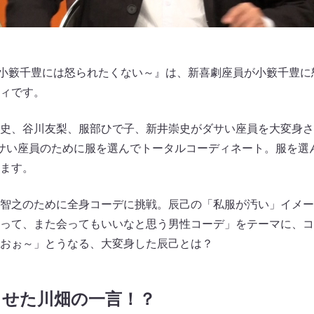
～小籔千豊には怒られたくない～』は、新喜劇座員が小籔千豊
ィです。
史、谷川友梨、服部ひで子、新井崇史がダサい座員を大変身さ
サい座員のために服を選んでトータルコーディネート。服を選
ます。
智之のために全身コーデに挑戦。辰己の「私服が汚い」イメー
って、また会ってもいいなと思う男性コーデ」をテーマに、コ
「おぉ～」とうなる、大変身した辰己とは？
らせた川畑の一言！？