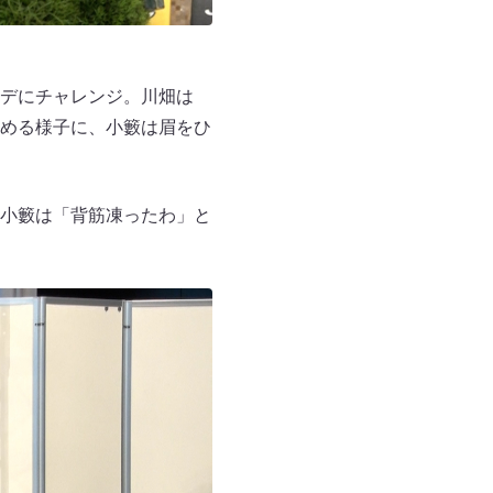
デにチャレンジ。川畑は
める様子に、小籔は眉をひ
小籔は「背筋凍ったわ」と