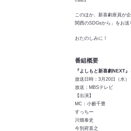
©MBS
このほか、新喜劇座員が企業
関西のSDGsから」をお
おたのしみに！
番組概要
『よしもと新喜劇NEXT
放送日時：3月20日（水） 深夜 
放送：MBSテレビ
【出演】
MC：小籔千豊
すっちー
川畑泰史
今別府直之