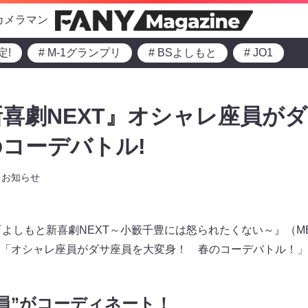
カメラマン
定!
# M-1グランプリ
# BSよしもと
# JO1
喜劇NEXT』オシャレ座員が
コーデバトル!
お知らせ
～の『よしもと新喜劇NEXT～小籔千豊には怒られたくない～』（
「オシャレ座員がダサ座員を大変身！ 春のコーデバトル！」
員”がコーディネート！