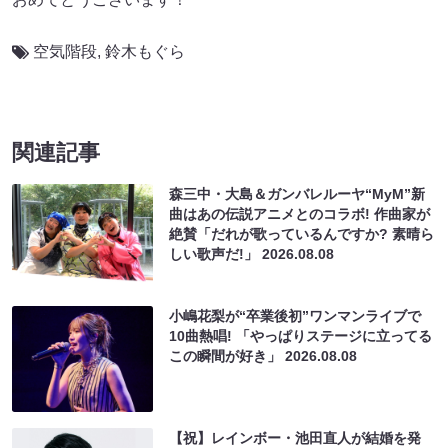
空気階段
,
鈴木もぐら
関連記事
森三中・大島＆ガンバレルーヤ“MyM”新
曲はあの伝説アニメとのコラボ! 作曲家が
絶賛「だれが歌っているんですか? 素晴ら
しい歌声だ!」
2026.08.08
小嶋花梨が“卒業後初”ワンマンライブで
10曲熱唱! 「やっぱりステージに立ってる
この瞬間が好き」
2026.08.08
【祝】レインボー・池田直人が結婚を発