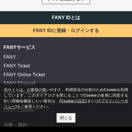
FANY IDとは
FANY IDに登録・ログインする
FANYサービス
FANY
FANY Ticket
FANY Online Ticket
FANY Channel
当サイトは、お客様の使いやすさ、利用状況の分析のためCookieを利用
FANY Crowdfunding
しています。このダイアログを閉じることでCookieの使用に同意する
か、詳細を確認したい場合は、
[Cookieの設定]
または
[プライバシーポ
FANY Mall
リシー]
をご参照ください。
FANY Commu
閉じる
法務・規約