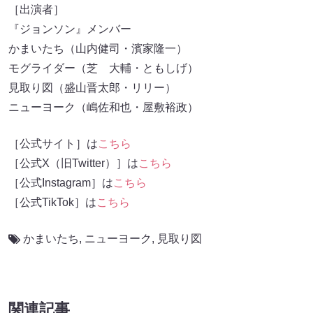
［出演者］
『ジョンソン』メンバー
かまいたち（山内健司・濱家隆一）
モグライダー（芝 大輔・ともしげ）
見取り図（盛山晋太郎・リリー）
ニューヨーク（嶋佐和也・屋敷裕政）
［公式サイト］は
こちら
［公式X（旧Twitter）］は
こちら
［公式Instagram］は
こちら
［公式TikTok］は
こちら
かまいたち
,
ニューヨーク
,
見取り図
関連記事