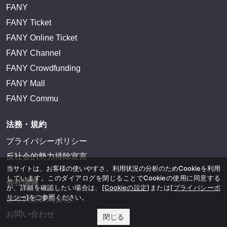
FANY
FANY Ticket
FANY Online Ticket
FANY Channel
FANY Crowdfunding
FANY Mall
FANY Commu
法務・規約
プライバシーポリシー
反社会的勢力排除宣言
当サイトは、お客様の使いやすさ、利用状況の分析のためCookieを利用
しています。このダイアログを閉じることでCookieの使用に同意する
会社情報
か、詳細を確認したい場合は、
[Cookieの設定]
または
[プライバシーポ
リシー]
をご参照ください。
吉本興業株式会社
お問い合わせ
閉じる