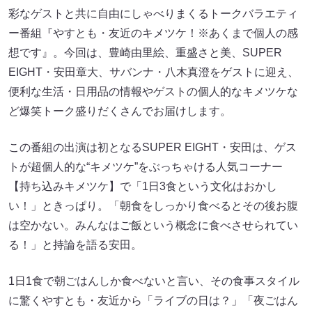
彩なゲストと共に自由にしゃべりまくるトークバラエティ
ー番組『やすとも・友近のキメツケ！※あくまで個人の感
想です』。今回は、豊崎由里絵、重盛さと美、SUPER
EIGHT・安田章大、サバンナ・八木真澄をゲストに迎え、
便利な生活・日用品の情報やゲストの個人的なキメツケな
ど爆笑トーク盛りだくさんでお届けします。
この番組の出演は初となるSUPER EIGHT・安田は、ゲス
トが超個人的な“キメツケ”をぶっちゃける人気コーナー
【持ち込みキメツケ】で「1日3食という文化はおかし
い！」ときっぱり。「朝食をしっかり食べるとその後お腹
は空かない。みんなはご飯という概念に食べさせられてい
る！」と持論を語る安田。
1日1食で朝ごはんしか食べないと言い、その食事スタイル
に驚くやすとも・友近から「ライブの日は？」「夜ごはん