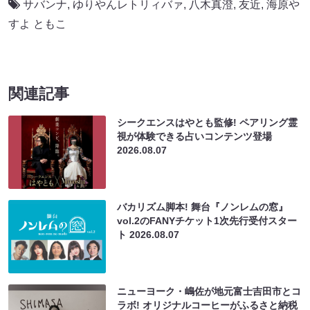
サバンナ
,
ゆりやんレトリィバァ
,
八木真澄
,
友近
,
海原や
すよ ともこ
関連記事
シークエンスはやとも監修! ペアリング霊
視が体験できる占いコンテンツ登場
2026.08.07
バカリズム脚本! 舞台『ノンレムの窓』
vol.2のFANYチケット1次先行受付スター
ト
2026.08.07
ニューヨーク・嶋佐が地元富士吉田市とコ
ラボ! オリジナルコーヒーがふるさと納税