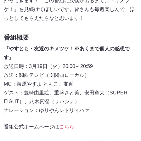
帰ってきます！ この番組に次僕が出るまで、『キメツ
ケ！』を見続けてほしいです。皆さんも毎週楽しんで、ほ
っとしてもらえたらなと思います！
番組概要
『やすとも・友近のキメツケ！※あくまで個人の感想で
す』
放送日時：3月19日（火）20:00～20:59
放送：関西テレビ（※関西ローカル）
MC：海原やすよ ともこ、友近
ゲスト：豊崎由里絵、重盛さと美、安田章大（SUPER
EIGHT）、八木真澄（サバンナ）
ナレーション：ゆりやんレトリィバァ
番組公式ホームページは
こちら