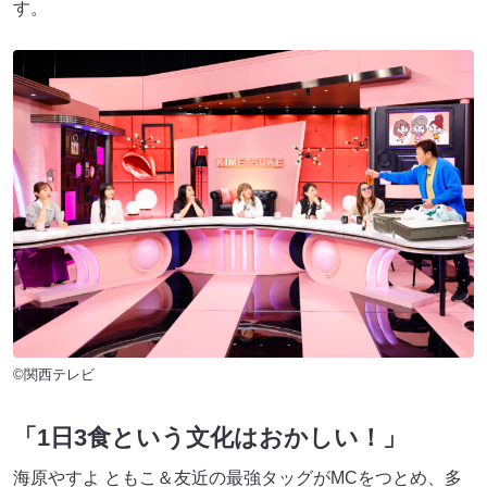
す。
©関西テレビ
「1日3食という文化はおかしい！」
海原やすよ ともこ＆友近の最強タッグがMCをつとめ、多