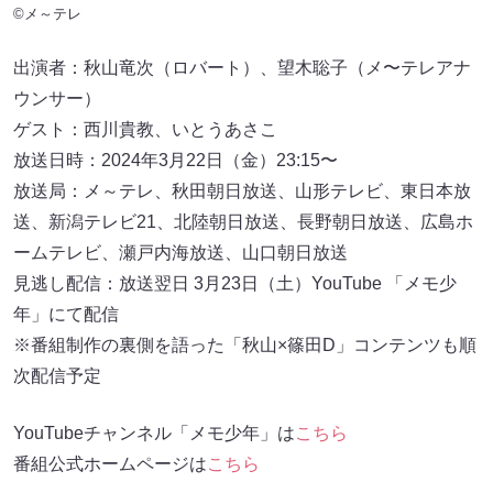
©メ～テレ
出演者：秋山竜次（ロバート）、望木聡子（メ〜テレアナ
ウンサー）
ゲスト：西川貴教、いとうあさこ
放送日時：2024年3月22日（金）23:15〜
放送局：メ～テレ、秋田朝日放送、山形テレビ、東日本放
送、新潟テレビ21、北陸朝日放送、長野朝日放送、広島ホ
ームテレビ、瀬戸内海放送、山口朝日放送
見逃し配信：放送翌日 3月23日（土）YouTube 「メモ少
年」にて配信
※番組制作の裏側を語った「秋山×篠田D」コンテンツも順
次配信予定
YouTubeチャンネル「メモ少年」は
こちら
番組公式ホームページは
こちら