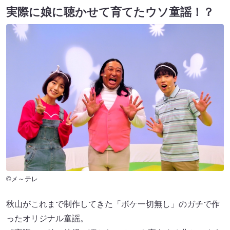
実際に娘に聴かせて育てたウソ童謡！？
©メ～テレ
秋山がこれまで制作してきた「ボケ一切無し」のガチで作
ったオリジナル童謡。