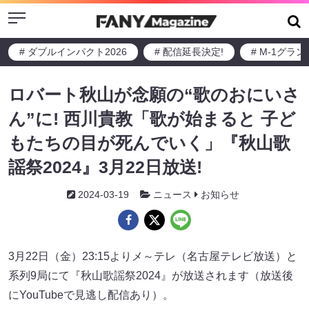
Menu
# ダブルインパクト2026
# 配信延長決定!
# M-1グラ
ロバート秋山が念願の“歌のおにいさ
ん”に! 西川貴教「歌が始まると 子ど
もたちの目が死んでいく」『秋山歌
謡祭2024』3月22日放送!
2024-03-19
ニュース
お知らせ
3月22日（金）23:15よりメ～テレ（名古屋テレビ放送）と
系列9局にて『秋山歌謡祭2024』が放送されます（放送後
にYouTubeで見逃し配信あり）。