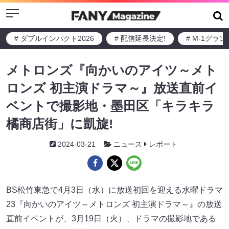
Menu
# ダブルインパクト2026
# 配信延長決定!
# M-1グラ
メトロンズ『向かいのアイツ～メト
ロンズ 初主演ドラマ～』放送直前イ
ベントで撮影地・墨田区「キラキラ
橘商店街」に凱旋!
2024-03-21
ニュース
レポート
BS松竹東急で4月3日（水）に放送初回を迎える水曜ドラマ
23『向かいのアイツ～メトロンズ 初主演ドラマ～』の放送
直前イベントが、3月19日（火）、ドラマの撮影地である