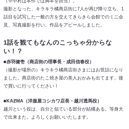
（※中村は本作では脚本を担当）。
撮影となった、キラキラ橘商店街に7人が再び降り立ち、1
話目を試写した一般の方を交えてきらきら会館でのミニ会
見、写真撮影を行い、作品をアピールしました。
1話を観てもなんのこっちゃ分からな
い！？
■
赤羽健壱（商店街の理事長・成田信春役）
（撮影が場所の）キラキラ橘商店街さまにはお世話になり
ました。商店街のたこ焼き屋の美人おかみも出てます。後
で買いに行ってください！
■
KAƵMA（洋服屋コシカワ店長・越川透馬役）
越川という役は、自分と似ている部分が結構ある。等身大
で出来また。よろしくお願いいたします。