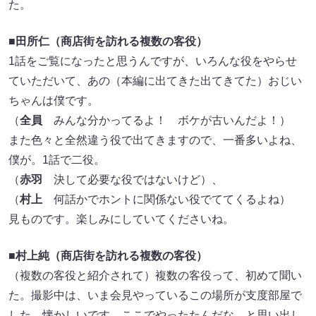
た。
■
田所仁（商店街を訪れる複数の客役）
1話をご覧になったと思うんですが、いろんな役をやらせ
ていただいて、あの（本編に出てきた出てきてた）おじい
ちゃんは僕です。
（
全員
みんな分かってるよ！ ボケが古いんだよ！）
また色々と全然違う役で出てきますので、一番多いよね、
僕が。1話で二役。
（
赤羽
決して必要な役ではないけど）、
（
村上
何話かでホントに関係ない役でててくるよね）
見ものです。楽しみにしていてくださいね。
■
村上純（商店街を訪れる複数の客役）
（複数の客役と紹介されて）複数の客役って、初めて聞い
た。撮影中は、いま会見やっているこの場所が支度部屋で
した。懐かしいです。ここでやったたんだな、と思い出し