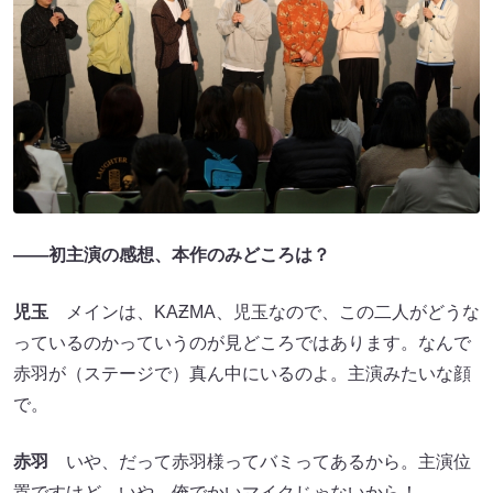
――初主演の感想、本作のみどころは？
児玉
メインは、KAƵMA、児玉なので、この二人がどうな
っているのかっていうのが見どころではあります。なんで
赤羽が（ステージで）真ん中にいるのよ。主演みたいな顔
で。
赤羽
いや、だって赤羽様ってバミってあるから。主演位
置ですけど。いや、俺でかいマイクじゃないから！