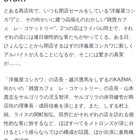
とある商店街で、いつも閉店セールをしている“洋服屋コシ
カワ”と、その向かいに建つ品揃えのおかしい“雑貨カフ
ェ レ・コケットリー”。2つの店はライバル同士で、それ
ぞれの店には連日個性的な客たちがやってくる。ある日、
ひょんなことから閉店するはずの洋服屋コシカワに新しく
アルバイトが入ることになるが、そこには驚きの真実
が……。
「洋服屋コシカワ」の店長・越川透馬をしずるのKAƵMA、
向かいの「雑貨カフェ レ・コケットリー」の店長・山本
貴志をサルゴリラの児玉智洋、サルゴリラの赤羽健壱が商
店街の理事長・成田信春を演じます。また、しずる村上
純、ライスの関町知弘、田所仁がそれぞれの店を訪れる個
性的な客に扮するなど、ほぼすべてをメトロンズが演じ分
けるという彼らならではの構成が話題。ほか出演に倉島颯