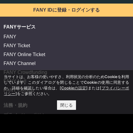
FANY IDに登録・ログインする
FANYサービス
FANY
FANY Ticket
FANY Online Ticket
FANY Channel
FANY Crowdfunding
当サイトは、お客様の使いやすさ、利用状況の分析のためCookieを利用
FANY Mall
しています。このダイアログを閉じることでCookieの使用に同意する
か、詳細を確認したい場合は、
[Cookieの設定]
または
[プライバシーポ
FANY Commu
リシー]
をご参照ください。
閉じる
法務・規約
プライバシーポリシー
反社会的勢力排除宣言