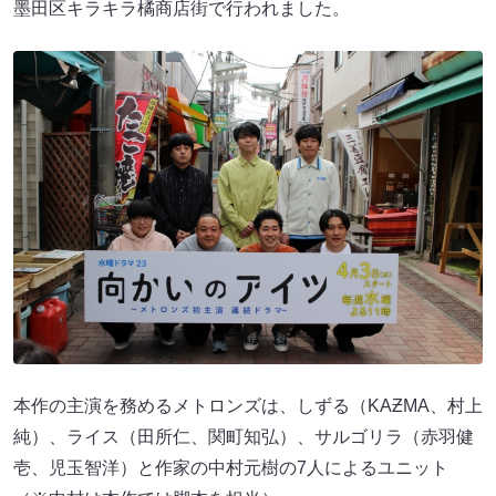
墨田区キラキラ橘商店街で行われました。
本作の主演を務めるメトロンズは、しずる（KAƵMA、村上
純）、ライス（田所仁、関町知弘）、サルゴリラ（赤羽健
壱、児玉智洋）と作家の中村元樹の7人によるユニット