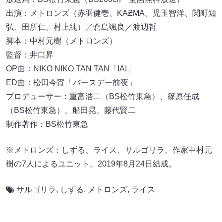
出演：メトロンズ（赤羽健壱、KAƵMA、児玉智洋、関町知
弘、田所仁、村上純）／倉島颯良／渡辺哲
脚本：中村元樹（メトロンズ）
監督：井口昇
OP曲：NIKO NIKO TAN TAN「IAI」
ED曲：松田今宵「バースデー前夜」
プロデューサー：重富浩二（BS松竹東急）、篠原任成
（BS松竹東急）、船田晃、藤代賢二
制作著作：BS松竹東急
※メトロンズ：しずる、ライス、サルゴリラ、作家中村元
樹の7人によるユニット。2019年8月24日結成。
サルゴリラ
,
しずる
,
メトロンズ
,
ライス