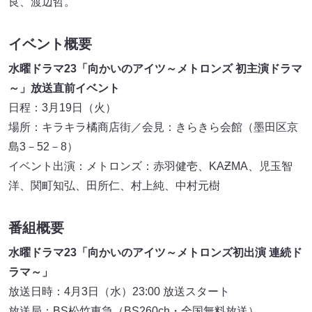
良、渡辺哲。
イベント概要
水曜ドラマ23「向かいのアイツ～メトロンズ 初主演ドラマ
～」放送直前イベント
日程：3月19日（火）
場所：キラキラ橘商店街／会見：きらきら会館（墨田区京
島3－52－8）
イベント出演：メトロンズ：赤羽健壱、KAƵMA、児玉智
洋、関町知弘、田所仁、村上純、中村元樹
番組概要
水曜ドラマ23「向かいのアイツ～メトロンズ初出演 連続ド
ラマ～」
放送日時：4月3日（水）23:00 放送スタート
放送局：BS松竹東急（BS260ch・全国無料放送）