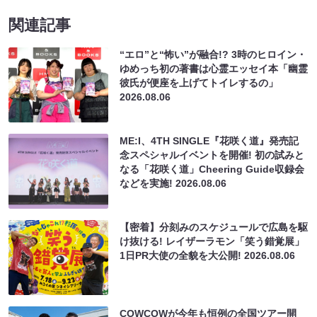
関連記事
“エロ”と“怖い”が融合!? 3時のヒロイン・
ゆめっち初の著書は心霊エッセイ本「幽霊
彼氏が便座を上げてトイレするの」
2026.08.06
ME:I、4TH SINGLE『花咲く道』発売記
念スペシャルイベントを開催! 初の試みと
なる「花咲く道」Cheering Guide収録会
などを実施!
2026.08.06
【密着】分刻みのスケジュールで広島を駆
け抜ける! レイザーラモン「笑う錯覚展」
1日PR大使の全貌を大公開!
2026.08.06
COWCOWが今年も恒例の全国ツアー開