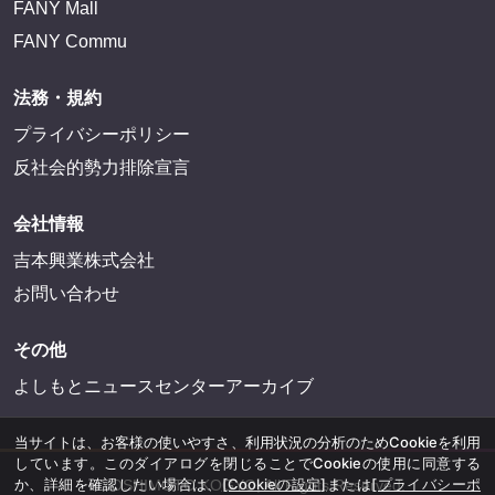
FANY
FANY Ticket
FANY Online Ticket
FANY Channel
FANY Crowdfunding
FANY Mall
FANY Commu
法務・規約
プライバシーポリシー
反社会的勢力排除宣言
会社情報
吉本興業株式会社
当サイトは、お客様の使いやすさ、利用状況の分析のためCookieを利用
しています。このダイアログを閉じることでCookieの使用に同意する
お問い合わせ
か、詳細を確認したい場合は、
[Cookieの設定]
または
[プライバシーポ