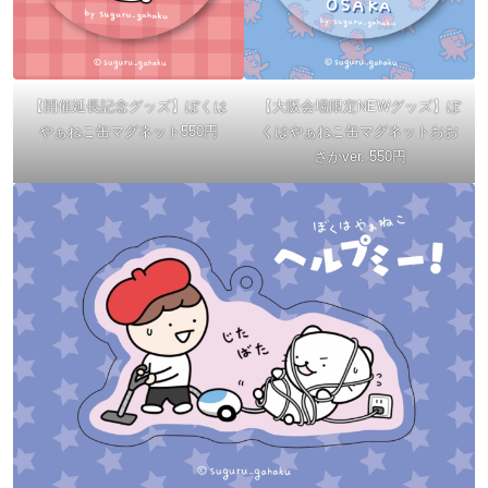
【開催延長記念グッズ】ぼくは
【大阪会場限定NEWグッズ】ぼ
やぁねこ缶マグネット550円
くはやぁねこ缶マグネットおお
さかver. 550円