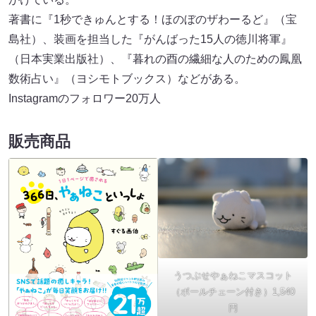
著書に『1秒できゅんとする！ほのぼのザわーるど』（宝
島社）、装画を担当した『がんばった15人の徳川将軍』
（日本実業出版社）、『暮れの酉の繊細な人のための鳳凰
数術占い』（ヨシモトブックス）などがある。
Instagramのフォロワー20万人
販売商品
うつぶせやぁねこマスコット
（ボールチェーン付き）1,540
円