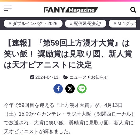
Menu
# ダブルインパクト2026
# 配信延長決定!
# M-1グラ
【速報】『第59回上方漫才大賞』は
笑い飯！ 奨励賞は見取り図、新人賞
は天才ピアニストに決定
2024-04-13
ニュース
お知らせ
今年で59回目を迎える『上方漫才大賞』が、4月13日
（土）15:00からカンテレ・ラジオ大阪（※関西ローカル）
で放送され、大賞に笑い飯、奨励賞に見取り図、新人賞に
天才ピアニストが輝きました。