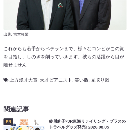
出典: 吉本興業
これからも若手からベテランまで、様々なコンビがこの賞
を目指し、しのぎを削っていきます。彼らの活躍から目が
離せません！
上方漫才大賞
,
天才ピアニスト
,
笑い飯
,
見取り図
関連記事
鈴川絢子×JR東海リテイリング・プラスの
PR
トラベルグッズ発売!
2026.08.05