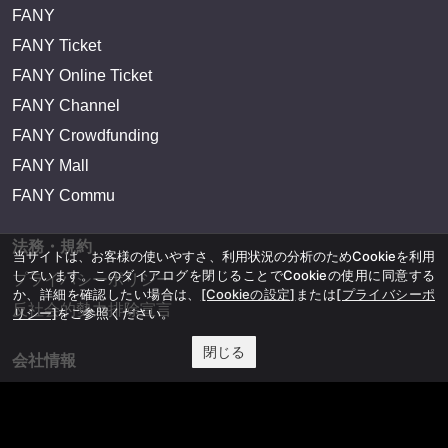
FANY
FANY Ticket
FANY Online Ticket
FANY Channel
FANY Crowdfunding
FANY Mall
FANY Commu
法務・規約
当サイトは、お客様の使いやすさ、利用状況の分析のためCookieを利用
しています。このダイアログを閉じることでCookieの使用に同意する
プライバシーポリシー
か、詳細を確認したい場合は、
[Cookieの設定]
または
[プライバシーポ
反社会的勢力排除宣言
リシー]
をご参照ください。
閉じる
会社情報
吉本興業株式会社
お問い合わせ