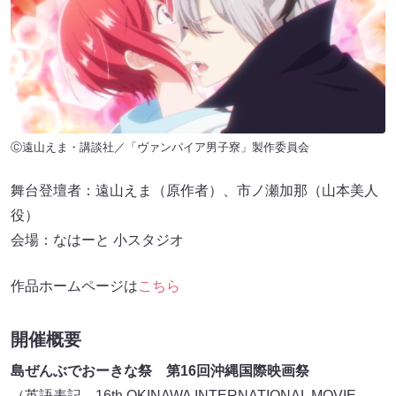
Ⓒ遠山えま・講談社／「ヴァンパイア男子寮」製作委員会
舞台登壇者：遠山えま（原作者）、市ノ瀬加那（山本美人
役）
会場：なはーと 小スタジオ
作品ホームページは
こちら
開催概要
島ぜんぶでおーきな祭 第16回沖縄国際映画祭
（英語表記 16th OKINAWA INTERNATIONAL MOVIE