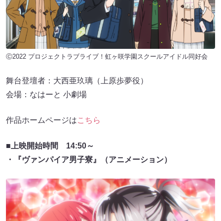
Ⓒ2022 プロジェクトラブライブ！虹ヶ咲学園スクールアイドル同好会
舞台登壇者：大西亜玖璃（上原歩夢役）
会場：なはーと 小劇場
作品ホームページは
こちら
■上映開始時間 14:50～
・『ヴァンパイア男子寮』（アニメーション）