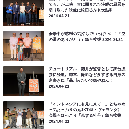
てる』が上映！青に囲まれた沖縄の風景を
切り取った映像に松田るかも太鼓判
2024.04.21
会場中が感謝の気持ちでいっぱいに！『空
の港のありがとう』舞台挨拶
2024.04.21
チュートリアル・徳井が監督として舞台挨
拶に登壇。脚本、撮影など多すぎる自身の
肩書きに「品川みたいで嫌やねん！」
2024.04.21
「インドネシアにも見に来て…」とちゃめ
っ気たっぷりの元JKT48・ヴェランダに
会場もほっこり『恋する牡丹』舞台挨拶
2024.04.21