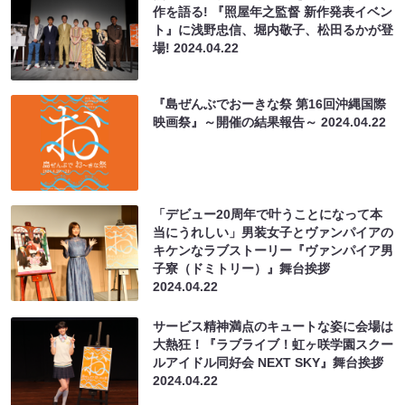
作を語る! 『照屋年之監督 新作発表イベン
ト』に浅野忠信、堀内敬子、松田るかが登
場!
2024.04.22
『島ぜんぶでおーきな祭 第16回沖縄国際
映画祭』～開催の結果報告～
2024.04.22
「デビュー20周年で叶うことになって本
当にうれしい」男装女子とヴァンパイアの
キケンなラブストーリー『ヴァンパイア男
子寮（ドミトリー）』舞台挨拶
2024.04.22
サービス精神満点のキュートな姿に会場は
大熱狂！『ラブライブ！虹ヶ咲学園スクー
ルアイドル同好会 NEXT SKY』舞台挨拶
2024.04.22