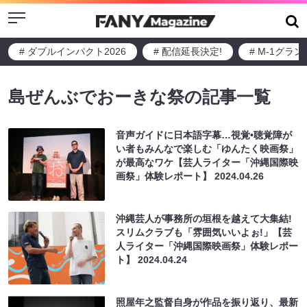
Menu
# ダブルインパクト2026
# 配信延長決定!
# M-1グラ
島ぜんぶでおーきな祭の記事一覧
音声ガイドに日本語字幕…視覚•聴覚障が
い者もみんなで楽しむ「ゆんたく映画祭」
が最高なワケ【芸人ライター「沖縄国際映
画祭」体験レポート】
2024.04.26
沖縄芸人が事務所の垣根を越えて大集結!
スリムクラブも「雰囲気いいよぉ!」【芸
人ライター「沖縄国際映画祭」体験レポー
ト】
2024.04.24
照屋年之監督自身が作品を振り返り、最新