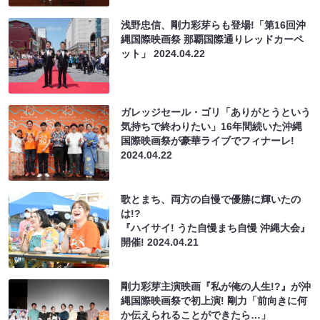
浅野忠信、剛力彩芽らも登場!「第16回沖
縄国際映画祭 那覇国際通りレッドカーペ
ット」
2024.04.22
ガレッジセール・ゴリ「ありがとうという
気持ちで終わりたい」16年間続いた沖縄
国際映画祭が豪華ライブでフィナーレ!
2024.04.22
歌とまち、両方の自慢で優勝に輝いたの
は!?
『ハイサイ! うた自慢まち自慢 沖縄大会』
開催!
2024.04.21
剛力彩芽主演映画『私が俺の人生!?』が沖
縄国際映画祭で初上演! 剛力「前向きに何
か伝えられることができたら…」