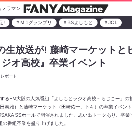
カメラマン
定!
# M-1グランプリ
# BSよしもと
# JO1
の生放送が! 藤崎マーケットと
ラジオ高校』卒業イベント
レポート
するFM大阪の人気番組「よしもとラジオ高校～らじこー」の
田泰雅）と藤崎マーケット（田崎佑一、トキ）の卒業イベントが
ARK OSAKA SSホールで開催されました。思い出トークあり、
組の番組卒業を盛り上げました。