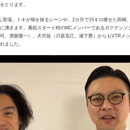
をとります。
ん登場。トキが鳩を操るシーンや、2カ月で15キロ痩せた田崎
に沸きます。番組スタート時のMCメンバーであるガクテンソ
司、濱家隆一）、天竺鼠（川原克己、瀬下豊）からもVTRメ
れました。