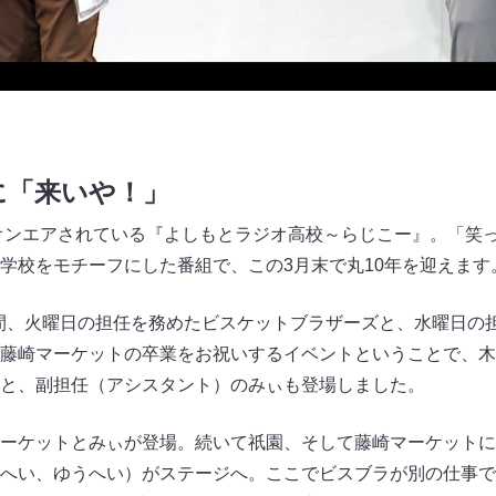
に「来いや！」
からオンエアされている『よしもとラジオ高校～らじこー』。「笑
学校をモチーフにした番組で、この3月末で丸10年を迎えます
1年間、火曜日の担任を務めたビスケットブラザーズと、水曜日の
藤崎マーケットの卒業をお祝いするイベントということで、木
と、副担任（アシスタント）のみぃも登場しました。
ーケットとみぃが登場。続いて祇園、そして藤崎マーケットに
へい、ゆうへい）がステージへ。ここでビスブラが別の仕事で